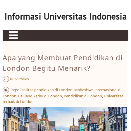
Skip
to
Informasi Universitas Indonesia
content
Home
Apa yang Membuat Pendidikan di
Judi bola
London Begitu Menarik?
Sbobet
universitas
Mahjong Ways 2
Tags:
Fasilitas pendidikan di London
,
Mahasiswa internasional di
Server Kamboja
London
,
Peluang karier di London
,
Pendidikan di London
,
Universitas
terbaik di London
Server Thailand
bonus new member