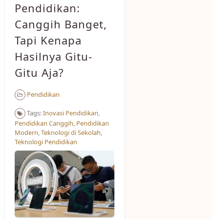
Pendidikan:
Canggih Banget,
Tapi Kenapa
Hasilnya Gitu-
Gitu Aja?
Pendidikan
Tags:
Inovasi Pendidikan
,
Pendidikan Canggih
,
Pendidikan
Modern
,
Teknologi di Sekolah
,
Teknologi Pendidikan