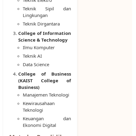
Teknik Elektro
Teknik Sipil dan
Lingkungan
Teknik Dirgantara
College of Information
Science & Technology
Ilmu Komputer
Teknik AI
Data Science
College of Business
(KAIST College of
Business)
Manajemen Teknologi
Kewirausahaan
Teknologi
Keuangan dan
Ekonomi Digital