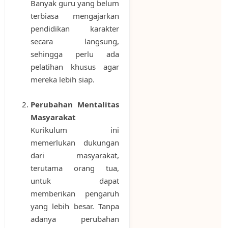
Banyak guru yang belum
terbiasa mengajarkan
pendidikan karakter
secara langsung,
sehingga perlu ada
pelatihan khusus agar
mereka lebih siap.
Perubahan Mentalitas
Masyarakat
Kurikulum ini
memerlukan dukungan
dari masyarakat,
terutama orang tua,
untuk dapat
memberikan pengaruh
yang lebih besar. Tanpa
adanya perubahan