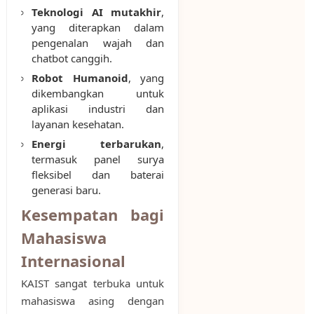
Teknologi AI mutakhir
,
yang diterapkan dalam
pengenalan wajah dan
chatbot canggih.
Robot Humanoid
, yang
dikembangkan untuk
aplikasi industri dan
layanan kesehatan.
Energi terbarukan
,
termasuk panel surya
fleksibel dan baterai
generasi baru.
Kesempatan bagi
Mahasiswa
Internasional
KAIST sangat terbuka untuk
mahasiswa asing dengan