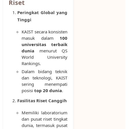
Riset
Peringkat Global yang
Tinggi
KAIST secara konsisten
masuk dalam
100
universitas terbaik
dunia
menurut QS
World University
Rankings.
Dalam bidang teknik
dan teknologi, KAIST
sering menempati
posisi
top 20 dunia
.
Fasilitas Riset Canggih
Memiliki laboratorium
dan pusat riset tingkat
dunia, termasuk pusat