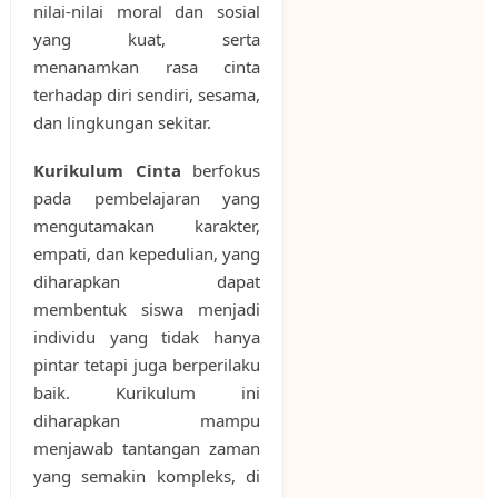
nilai-nilai moral dan sosial
yang kuat, serta
menanamkan rasa cinta
terhadap diri sendiri, sesama,
dan lingkungan sekitar.
Kurikulum Cinta
berfokus
pada pembelajaran yang
mengutamakan karakter,
empati, dan kepedulian, yang
diharapkan dapat
membentuk siswa menjadi
individu yang tidak hanya
pintar tetapi juga berperilaku
baik. Kurikulum ini
diharapkan mampu
menjawab tantangan zaman
yang semakin kompleks, di