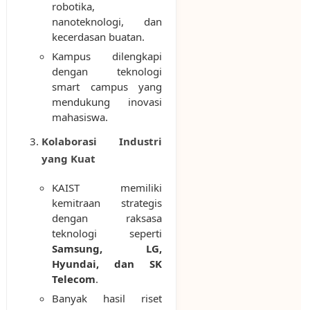
robotika,
nanoteknologi, dan
kecerdasan buatan.
Kampus dilengkapi
dengan teknologi
smart campus yang
mendukung inovasi
mahasiswa.
Kolaborasi Industri
yang Kuat
KAIST memiliki
kemitraan strategis
dengan raksasa
teknologi seperti
Samsung, LG,
Hyundai, dan SK
Telecom
.
Banyak hasil riset