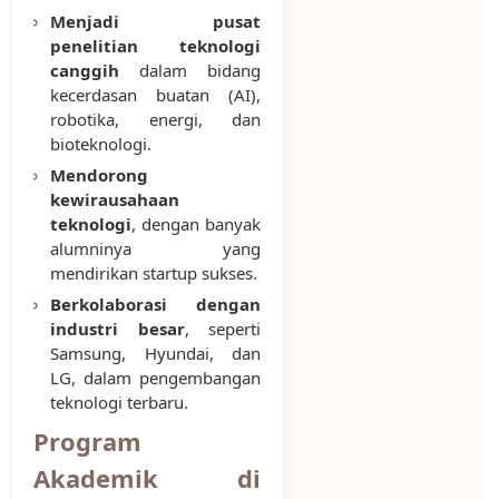
Menjadi pusat
penelitian teknologi
canggih
dalam bidang
kecerdasan buatan (AI),
robotika, energi, dan
bioteknologi.
Mendorong
kewirausahaan
teknologi
, dengan banyak
alumninya yang
mendirikan startup sukses.
Berkolaborasi dengan
industri besar
, seperti
Samsung, Hyundai, dan
LG, dalam pengembangan
teknologi terbaru.
Program
Akademik di