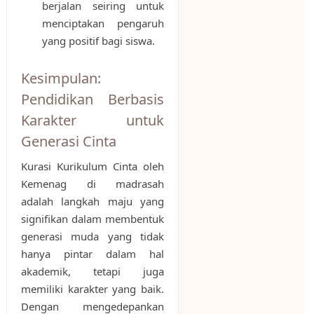
berjalan seiring untuk
menciptakan pengaruh
yang positif bagi siswa.
Kesimpulan:
Pendidikan Berbasis
Karakter untuk
Generasi Cinta
Kurasi Kurikulum Cinta oleh
Kemenag di madrasah
adalah langkah maju yang
signifikan dalam membentuk
generasi muda yang tidak
hanya pintar dalam hal
akademik, tetapi juga
memiliki karakter yang baik.
Dengan mengedepankan