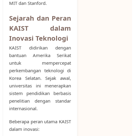
MIT dan Stanford.
Sejarah dan Peran
KAIST dalam
Inovasi Teknologi
KAIST didirikan dengan
bantuan Amerika Serikat
untuk mempercepat
perkembangan teknologi di
Korea Selatan. Sejak awal,
universitas ini menerapkan
sistem pendidikan berbasis
penelitian dengan standar
internasional.
Beberapa peran utama KAIST
dalam inovasi: