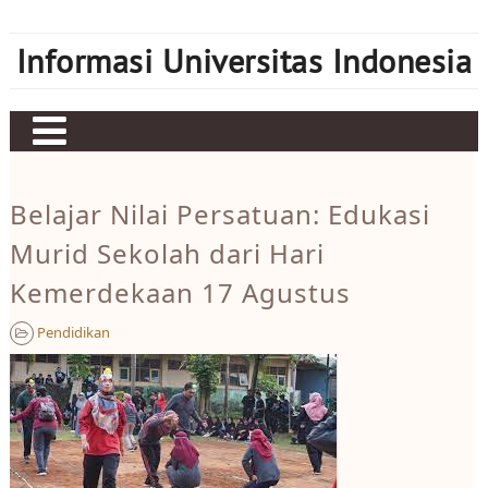
Skip
to
Informasi Universitas Indonesia
content
Home
Belajar Nilai Persatuan: Edukasi
Judi bola
Murid Sekolah dari Hari
Sbobet
Kemerdekaan 17 Agustus
Mahjong Ways 2
Pendidikan
Server Kamboja
Server Thailand
bonus new member