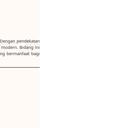
. Dengan pendekatan
 modern. Bidang ini
ang bermanfaat bagi