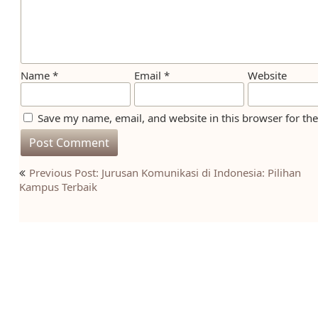
Name
*
Email
*
Website
Save my name, email, and website in this browser for th
Post
Previous Post: Jurusan Komunikasi di Indonesia: Pilihan
navigation
Kampus Terbaik