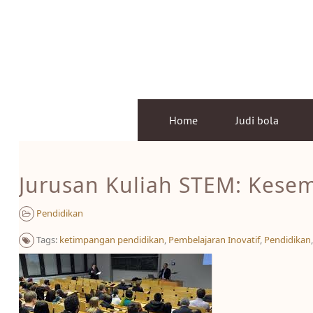
Skip
to
content
Home
Judi bola
Jurusan Kuliah STEM: Kesem
Pendidikan
Tags:
ketimpangan pendidikan
,
Pembelajaran Inovatif
,
Pendidikan