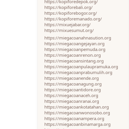
https://kopiforedepok.org/
https://kopiforebali.org/
https://kopiforebogor.org/
https://kopiforemanado.org/
https://mixuejabar.org/
https://mixuesumut.org/
https://miegacoanahnasution.org
https://miegacoangejayan.org
https://miegacoanpemuda.org
https://miegacoanrenon.org
https://miegacoansintang.org
https://miegacoanpulaupramuka.org
https://miegacoanprabumulih.org
https://miegacoanende.org
https://miegacoanagung.org
https://miegacoantidore.org
https://miegacoanaceh.org
https://miegacoanranai.org
https://miegacoankotatahan.org
https://miegacoanwonosobo.org
https://miegacoanampera.org
https://miegacoanbinamarga.org