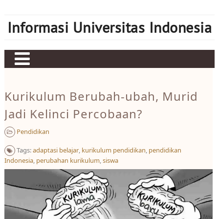
Skip
to
Informasi Universitas Indonesia
content
Home
Kurikulum Berubah-ubah, Murid
Judi bola
Jadi Kelinci Percobaan?
Sbobet
Pendidikan
Mahjong Ways 2
Tags:
adaptasi belajar
,
kurikulum pendidikan
,
pendidikan
Server Kamboja
Indonesia
,
perubahan kurikulum
,
siswa
Server Thailand
bonus new member