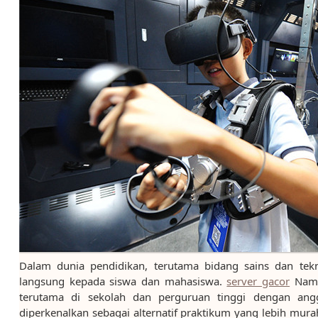
Dalam dunia pendidikan, terutama bidang sains dan tek
langsung kepada siswa dan mahasiswa.
server gacor
Namun
terutama di sekolah dan perguruan tinggi dengan angga
diperkenalkan sebagai alternatif praktikum yang lebih mura