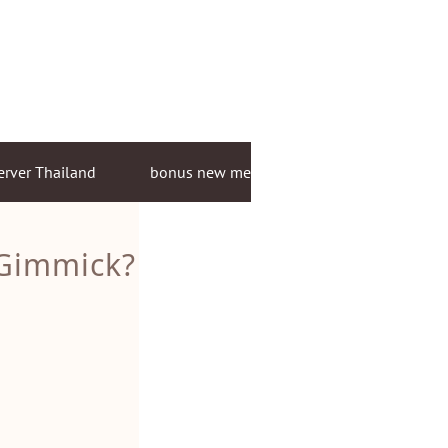
erver Thailand
bonus new member
 Gimmick?