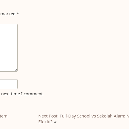
e marked
*
e next time I comment.
stem
Next Post: Full-Day School vs Sekolah Alam:
Efektif?