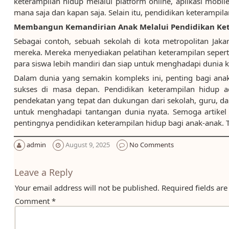
keterampilan hidup melalui platform online, aplikasi mobi
mana saja dan kapan saja. Selain itu, pendidikan keterampil
Membangun Kemandirian Anak Melalui Pendidikan Kete
Sebagai contoh, sebuah sekolah di kota metropolitan Jak
mereka. Mereka menyediakan pelatihan keterampilan seper
para siswa lebih mandiri dan siap untuk menghadapi dunia k
Dalam dunia yang semakin kompleks ini, penting bagi ana
sukses di masa depan. Pendidikan keterampilan hidup 
pendekatan yang tepat dan dukungan dari sekolah, guru, 
untuk menghadapi tantangan dunia nyata. Semoga artik
pentingnya pendidikan keterampilan hidup bagi anak-anak. T
admin
August 9, 2025
No Comments
Leave a Reply
Your email address will not be published.
Required fields ar
Comment
*