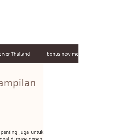
erver Thailand
bonus new member
ampilan
penting juga untuk
ional di masa depan.