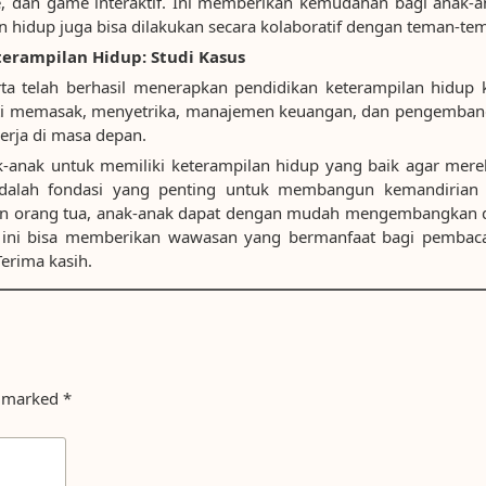
le, dan game interaktif. Ini memberikan kemudahan bagi anak-a
an hidup juga bisa dilakukan secara kolaboratif dengan teman-te
rampilan Hidup: Studi Kasus
arta telah berhasil menerapkan pendidikan keterampilan hidup
ti memasak, menyetrika, manajemen keuangan, dan pengembanga
erja di masa depan.
k-anak untuk memiliki keterampilan hidup yang baik agar mere
adalah fondasi yang penting untuk membangun kemandirian
dan orang tua, anak-anak dapat dengan mudah mengembangkan d
el ini bisa memberikan wawasan yang bermanfaat bagi pemb
erima kasih.
e marked
*