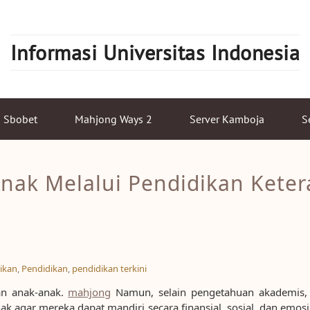
Informasi Universitas Indonesia
Sbobet
Mahjong Ways 2
Server Kamboja
S
ak Melalui Pendidikan Keter
ikan
,
Pendidikan
,
pendidikan terkini
an anak-anak.
mahjong
Namun, selain pengetahuan akademis, 
 agar mereka dapat mandiri secara finansial, sosial, dan emos