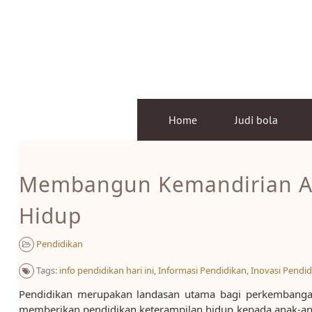
Skip
to
content
Home
Judi bola
Membangun Kemandirian An
Hidup
Pendidikan
Tags:
info pendidikan hari ini
,
Informasi Pendidikan
,
Inovasi Pendid
Pendidikan merupakan landasan utama bagi perkembang
memberikan pendidikan keterampilan hidup kepada anak-anak