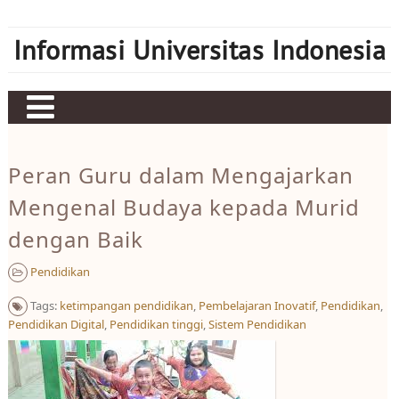
Skip
to
Informasi Universitas Indonesia
content
Home
Peran Guru dalam Mengajarkan
Judi bola
Mengenal Budaya kepada Murid
Sbobet
dengan Baik
Mahjong Ways 2
Pendidikan
Server Kamboja
Tags:
ketimpangan pendidikan
,
Pembelajaran Inovatif
,
Pendidikan
,
Server Thailand
Pendidikan Digital
,
Pendidikan tinggi
,
Sistem Pendidikan
bonus new member