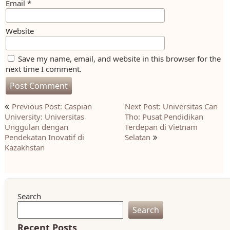
Email
*
Website
Save my name, email, and website in this browser for the
next time I comment.
Post
Previous Post: Caspian
Next Post: Universitas Can
navigation
University: Universitas
Tho: Pusat Pendidikan
Unggulan dengan
Terdepan di Vietnam
Pendekatan Inovatif di
Selatan
Kazakhstan
Search
Search
Recent Posts