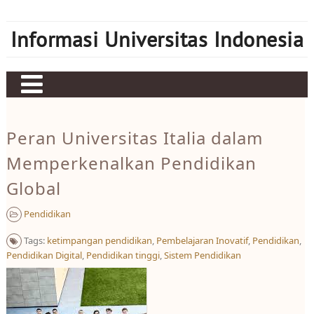
Skip
to
Informasi Universitas Indonesia
content
Home
Peran Universitas Italia dalam
Judi bola
Memperkenalkan Pendidikan
Sbobet
Global
Mahjong Ways 2
Pendidikan
Server Kamboja
Tags:
ketimpangan pendidikan
,
Pembelajaran Inovatif
,
Pendidikan
,
Server Thailand
Pendidikan Digital
,
Pendidikan tinggi
,
Sistem Pendidikan
bonus new member