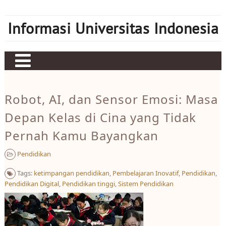
Skip
to
Informasi Universitas Indonesia
content
Home
Robot, AI, dan Sensor Emosi: Masa
Judi bola
Depan Kelas di Cina yang Tidak
Sbobet
Pernah Kamu Bayangkan
Mahjong Ways 2
Pendidikan
Server Kamboja
Tags:
ketimpangan pendidikan
,
Pembelajaran Inovatif
,
Pendidikan
,
Server Thailand
Pendidikan Digital
,
Pendidikan tinggi
,
Sistem Pendidikan
bonus new member