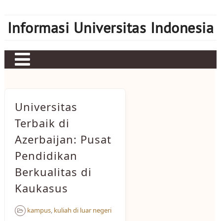
Skip
to
Informasi Universitas Indonesia
content
Home
Judi bola
Universitas
Sbobet
Terbaik di
Azerbaijan: Pusat
Mahjong Ways 2
Pendidikan
Server Kamboja
Berkualitas di
Server Thailand
Kaukasus
bonus new member
kampus
,
kuliah di luar negeri