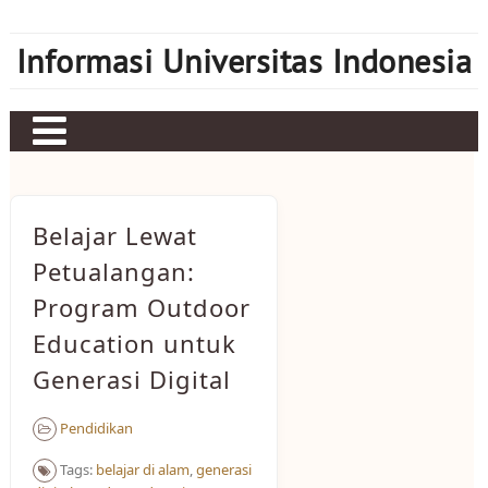
Skip
to
Informasi Universitas Indonesia
content
Home
Judi bola
Belajar Lewat
Sbobet
Petualangan:
Program Outdoor
Mahjong Ways 2
Education untuk
Server Kamboja
Generasi Digital
Server Thailand
Pendidikan
bonus new member
Tags:
belajar di alam
,
generasi