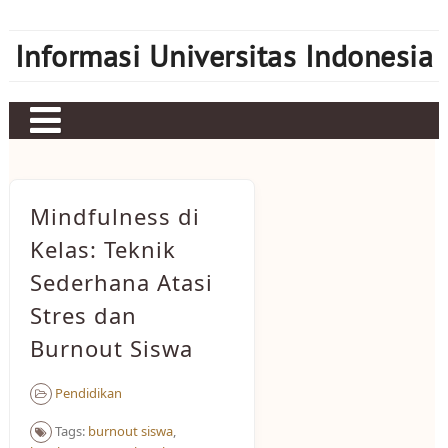
Skip
to
Informasi Universitas Indonesia
content
Home
Judi bola
Mindfulness di
Sbobet
Kelas: Teknik
Sederhana Atasi
Mahjong Ways 2
Stres dan
Server Kamboja
Burnout Siswa
Server Thailand
Pendidikan
bonus new member
Tags:
burnout siswa
,