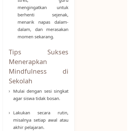
stres, guru
mengingatkan untuk
berhenti sejenak,
menarik napas dalam-
dalam, dan merasakan
momen sekarang.
Tips Sukses
Menerapkan
Mindfulness di
Sekolah
Mulai dengan sesi singkat
agar siswa tidak bosan.
Lakukan secara rutin,
misalnya setiap awal atau
akhir pelajaran.