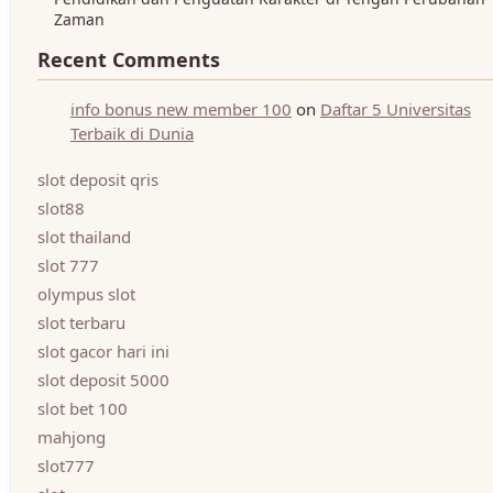
Zaman
Recent Comments
info bonus new member 100
on
Daftar 5 Universitas
Terbaik di Dunia
slot deposit qris
slot88
slot thailand
slot 777
olympus slot
slot terbaru
slot gacor hari ini
slot deposit 5000
slot bet 100
mahjong
slot777