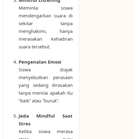
Mindful Listening
Meminta siswa
mendengarkan suara di
sekitar tanpa
menghakimi, hanya
merasakan kehadiran
suara tersebut.
Pengenalan Emosi
Siswa diajak
menyebutkan perasaan
yang sedang dirasakan
tanpa menilai apakah itu
“baik” atau “buruk”.
Jeda Mindful Saat
Stres
Ketika siswa merasa