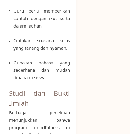
Guru perlu memberikan
contoh dengan ikut serta
dalam latihan.
Ciptakan suasana kelas
yang tenang dan nyaman.
Gunakan bahasa yang
sederhana dan mudah
dipahami siswa.
Studi dan Bukti
Ilmiah
Berbagai penelitian
menunjukkan bahwa
program mindfulness di