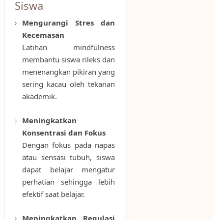
Siswa
Mengurangi Stres dan
Kecemasan
Latihan mindfulness
membantu siswa rileks dan
menenangkan pikiran yang
sering kacau oleh tekanan
akademik.
Meningkatkan
Konsentrasi dan Fokus
Dengan fokus pada napas
atau sensasi tubuh, siswa
dapat belajar mengatur
perhatian sehingga lebih
efektif saat belajar.
Meningkatkan Regulasi