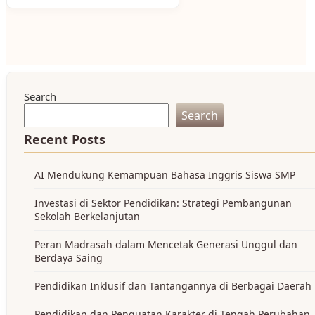
Search
Search
Recent Posts
AI Mendukung Kemampuan Bahasa Inggris Siswa SMP
Investasi di Sektor Pendidikan: Strategi Pembangunan
Sekolah Berkelanjutan
Peran Madrasah dalam Mencetak Generasi Unggul dan
Berdaya Saing
Pendidikan Inklusif dan Tantangannya di Berbagai Daerah
Pendidikan dan Penguatan Karakter di Tengah Perubahan