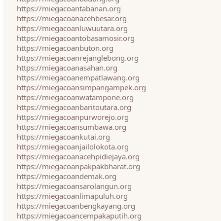
https://miegacoantabanan.org
https://miegacoanacehbesar.org
https://miegacoanluwuutara.org
https://miegacoantobasamosir.org
https://miegacoanbuton.org
https://miegacoanrejanglebong.org
https://miegacoanasahan.org
https://miegacoanempatlawang.org
https://miegacoansimpangampek.org
https://miegacoanwatampone.org
https://miegacoanbaritoutara.org
https://miegacoanpurworejo.org
https://miegacoansumbawa.org
https://miegacoankutai.org
https://miegacoanjailolokota.org
https://miegacoanacehpidiejaya.org
https://miegacoanpakpakbharat.org
https://miegacoandemak.org
https://miegacoansarolangun.org
https://miegacoanlimapuluh.org
https://miegacoanbengkayang.org
https://miegacoancempakaputih.org