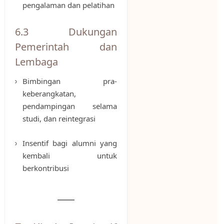
pengalaman dan pelatihan
6.3 Dukungan
Pemerintah dan
Lembaga
Bimbingan pra-
keberangkatan,
pendampingan selama
studi, dan reintegrasi
Insentif bagi alumni yang
kembali untuk
berkontribusi