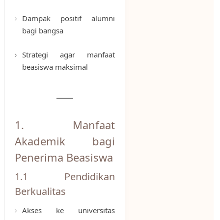
Dampak positif alumni
bagi bangsa
Strategi agar manfaat
beasiswa maksimal
1. Manfaat
Akademik bagi
Penerima Beasiswa
1.1 Pendidikan
Berkualitas
Akses ke universitas