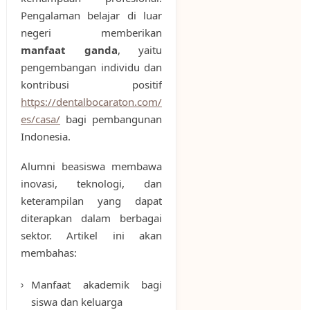
Pengalaman belajar di luar
negeri memberikan
manfaat ganda
, yaitu
pengembangan individu dan
kontribusi positif
https://dentalbocaraton.com/
es/casa/
bagi pembangunan
Indonesia.
Alumni beasiswa membawa
inovasi, teknologi, dan
keterampilan yang dapat
diterapkan dalam berbagai
sektor. Artikel ini akan
membahas:
Manfaat akademik bagi
siswa dan keluarga