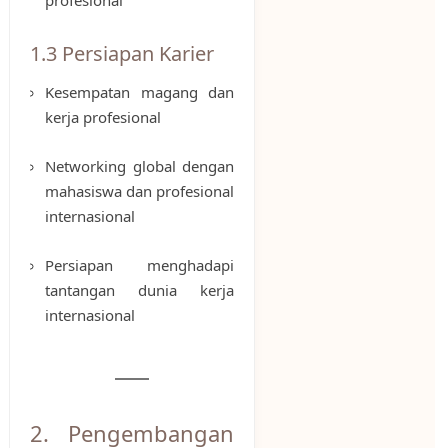
1.3 Persiapan Karier
Kesempatan magang dan
kerja profesional
Networking global dengan
mahasiswa dan profesional
internasional
Persiapan menghadapi
tantangan dunia kerja
internasional
2. Pengembangan