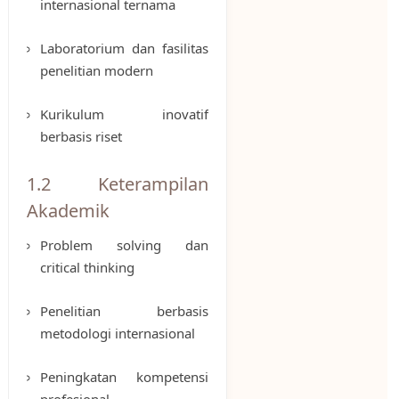
internasional ternama
Laboratorium dan fasilitas
penelitian modern
Kurikulum inovatif
berbasis riset
1.2 Keterampilan
Akademik
Problem solving dan
critical thinking
Penelitian berbasis
metodologi internasional
Peningkatan kompetensi
profesional