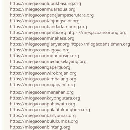
https://miegacoanlubukbasung.org
https://miegacoanmuaradua.org
https://miegacoanpenajampaserutara.org
https://miegacoantanjungselor.org
https://miegacoanbandarlampung.org
https://miegacoanjambi.org
https://miegacoansorong.org
https://miegacoanminahasa.org
https://miegacoangianyar.org
https://miegacoansleman.org
https://miegacoannagoya.org
https://miegacoanmongonsidi.org
https://miegacoanmedanselayang.org
https://miegacoangaperta.org
https://miegacoanwirobrajan.org
https://miegacoantembalang.org
https://miegacoanmajapahit.org
https://miegacoanmanahan.org
https://miegacoankayongutara.org
https://miegacoanpohuwato.org
https://miegacoanpulautokongboro.org
https://miegacoanbanyumas.org
https://miegacoanbulukumba.org
https://miegacoanbintang.org