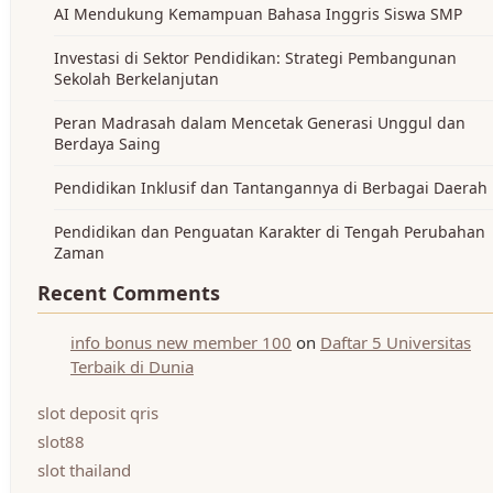
AI Mendukung Kemampuan Bahasa Inggris Siswa SMP
Investasi di Sektor Pendidikan: Strategi Pembangunan
Sekolah Berkelanjutan
Peran Madrasah dalam Mencetak Generasi Unggul dan
Berdaya Saing
Pendidikan Inklusif dan Tantangannya di Berbagai Daerah
Pendidikan dan Penguatan Karakter di Tengah Perubahan
Zaman
Recent Comments
info bonus new member 100
on
Daftar 5 Universitas
Terbaik di Dunia
slot deposit qris
slot88
slot thailand