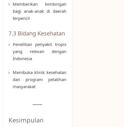
Memberikan bimbingan
bagi anak-anak di daerah
terpencil
7.3 Bidang Kesehatan
Penelitian penyakit tropis
yang relevan dengan
Indonesia
Membuka klinik kesehatan
dan program pelatihan
masyarakat
Kesimpulan