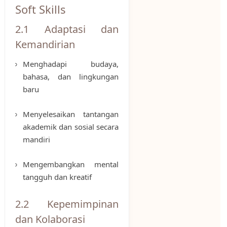
Soft Skills
2.1 Adaptasi dan
Kemandirian
Menghadapi budaya,
bahasa, dan lingkungan
baru
Menyelesaikan tantangan
akademik dan sosial secara
mandiri
Mengembangkan mental
tangguh dan kreatif
2.2 Kepemimpinan
dan Kolaborasi