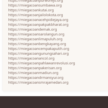
https://miegacoanpurworejo.org
https://miegacoansumbawa.org
https://miegacoankutai.org
https://miegacoanjailolokota.org
https://miegacoanacehpidiejaya.org
https://miegacoanpakpakbharat.org
https://miegacoandemak.org
https://miegacoansarolangun.org
https://miegacoanlimapuluh.org
https://miegacoanbengkayang.org
https://miegacoancempakaputih.org
https://miegacoangunungsahari.org
https://miegacoanancol.org
https://miegacoanpahlawanrevolusi.org
https://miegacoanpakerisan.org
https://miegacoanmadiun.org
https://miegacoandrmansyur.org
https://miegacoansmrajamedan.org