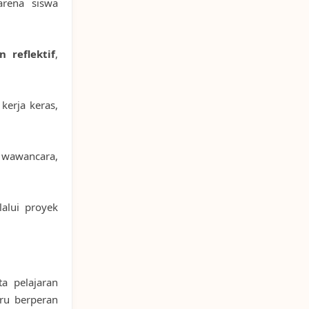
arena siswa
 reflektif
,
 kerja keras,
i wawancara,
lalui proyek
ta pelajaran
uru berperan