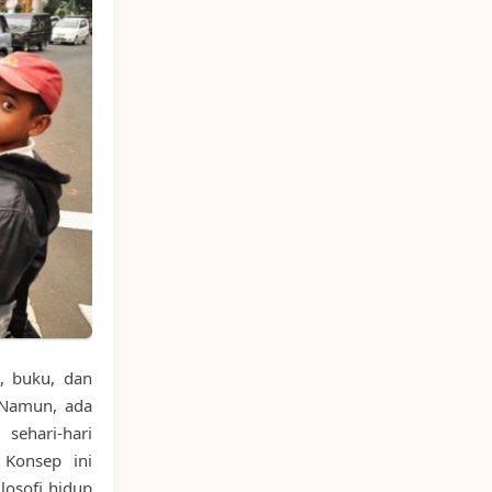
i, buku, dan
Namun, ada
sehari-hari
 Konsep ini
losofi hidup