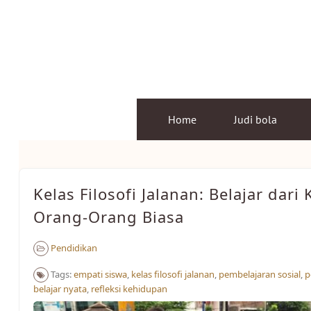
Skip
to
content
Home
Judi bola
Kelas Filosofi Jalanan: Belajar dari 
Orang-Orang Biasa
Pendidikan
Tags:
empati siswa
,
kelas filosofi jalanan
,
pembelajaran sosial
,
p
belajar nyata
,
refleksi kehidupan