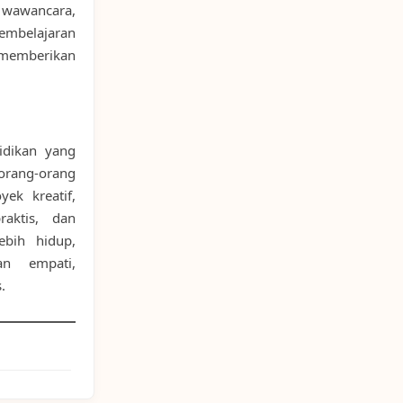
 wawancara,
 pembelajaran
 memberikan
idikan yang
orang-orang
yek kreatif,
raktis, dan
ebih hidup,
an empati,
.