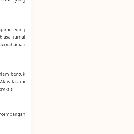
ajaran yang
iasa. Jurnal
n pemahaman
dalam bentuk
ktivitas ini
raktis.
erkembangan