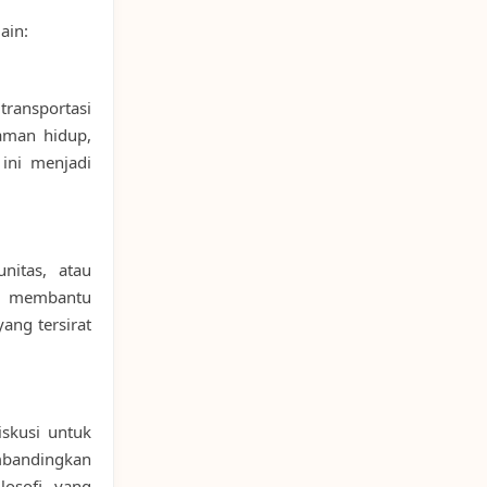
ain:
transportasi
aman hidup,
ini menjadi
nitas, atau
ini membantu
ang tersirat
skusi untuk
bandingkan
losofi yang