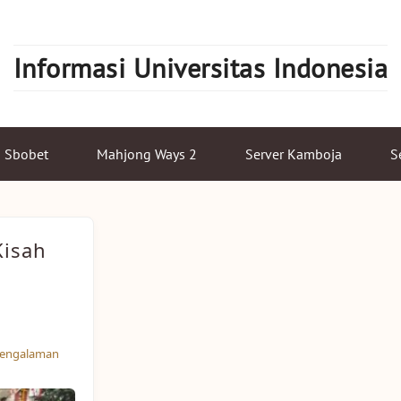
Informasi Universitas Indonesia
Sbobet
Mahjong Ways 2
Server Kamboja
S
Kisah
engalaman