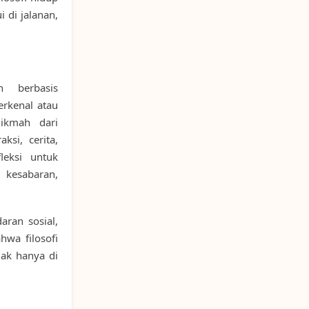
 di jalanan,
n berbasis
erkenal atau
hikmah dari
ksi, cerita,
leksi untuk
 kesabaran,
ran sosial,
wa filosofi
dak hanya di