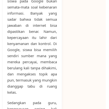
siswa pada Google bukan
semata-mata soal kebenaran
informasi. Banyak yang
sadar bahwa tidak semua
jawaban di internet bisa
dipastikan benar. Namun,
kepercayaan itu lahir dari
kenyamanan dan kontrol. Di
Google, siswa bisa memilih
sendiri sumber mana yang
mereka percayai, membaca
berulang kali tanpa dihakimi,
dan mengakses topik apa
pun, termasuk yang mungkin
dianggap tabu di ruang
kelas.
Sedangkan pada guru,
kepercayaan sering kali