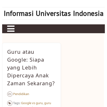
Skip
to
Informasi Universitas Indonesia
content
Home
Judi bola
Guru atau
Sbobet
Google: Siapa
yang Lebih
Mahjong Ways 2
Dipercaya Anak
Server Kamboja
Zaman Sekarang?
Server Thailand
Pendidikan
bonus new member
Tags:
Google vs guru
,
guru