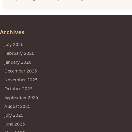
Archives
July 2026
February 2026
January 2026
December 2025
November 2025
October 2025
September 2025
August 2025
July 2025
June 2025