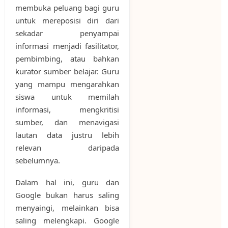
membuka peluang bagi guru
untuk mereposisi diri dari
sekadar penyampai
informasi menjadi fasilitator,
pembimbing, atau bahkan
kurator sumber belajar. Guru
yang mampu mengarahkan
siswa untuk memilah
informasi, mengkritisi
sumber, dan menavigasi
lautan data justru lebih
relevan daripada
sebelumnya.
Dalam hal ini, guru dan
Google bukan harus saling
menyaingi, melainkan bisa
saling melengkapi. Google