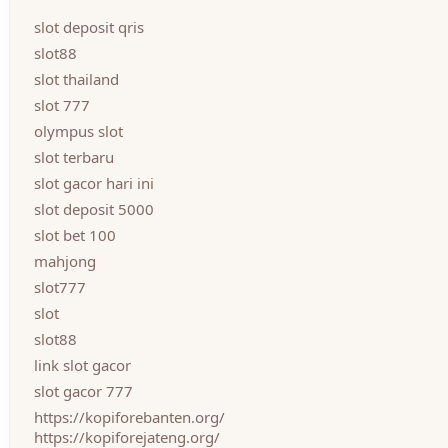
slot deposit qris
slot88
slot thailand
slot 777
olympus slot
slot terbaru
slot gacor hari ini
slot deposit 5000
slot bet 100
mahjong
slot777
slot
slot88
link slot gacor
slot gacor 777
https://kopiforebanten.org/
https://kopiforejateng.org/