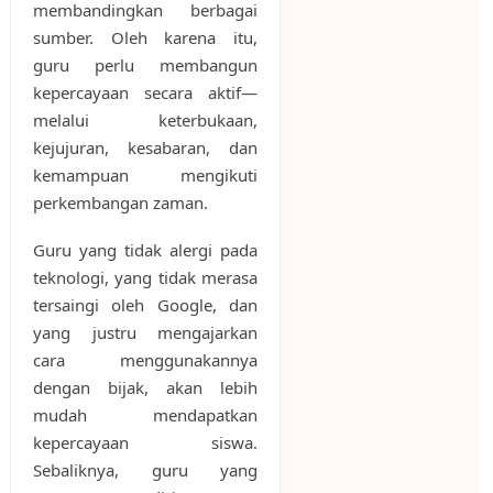
membandingkan berbagai
sumber. Oleh karena itu,
guru perlu membangun
kepercayaan secara aktif—
melalui keterbukaan,
kejujuran, kesabaran, dan
kemampuan mengikuti
perkembangan zaman.
Guru yang tidak alergi pada
teknologi, yang tidak merasa
tersaingi oleh Google, dan
yang justru mengajarkan
cara menggunakannya
dengan bijak, akan lebih
mudah mendapatkan
kepercayaan siswa.
Sebaliknya, guru yang