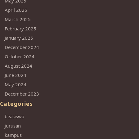
May 2025
April 2025
March 2025
February 2025
January 2025
December 2024
October 2024
August 2024
June 2024
May 2024
December 2023
Categories
beasiswa
jurusan
kampus