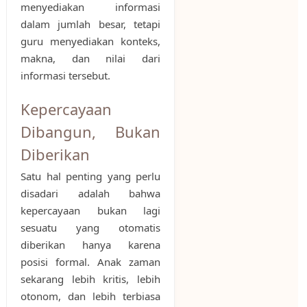
menyediakan informasi
dalam jumlah besar, tetapi
guru menyediakan konteks,
makna, dan nilai dari
informasi tersebut.
Kepercayaan
Dibangun, Bukan
Diberikan
Satu hal penting yang perlu
disadari adalah bahwa
kepercayaan bukan lagi
sesuatu yang otomatis
diberikan hanya karena
posisi formal. Anak zaman
sekarang lebih kritis, lebih
otonom, dan lebih terbiasa