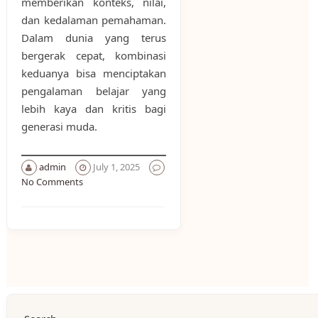
memberikan konteks, nilai,
dan kedalaman pemahaman.
Dalam dunia yang terus
bergerak cepat, kombinasi
keduanya bisa menciptakan
pengalaman belajar yang
lebih kaya dan kritis bagi
generasi muda.
admin
July 1, 2025
No Comments