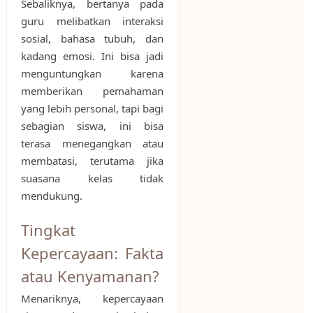
Sebaliknya, bertanya pada
guru melibatkan interaksi
sosial, bahasa tubuh, dan
kadang emosi. Ini bisa jadi
menguntungkan karena
memberikan pemahaman
yang lebih personal, tapi bagi
sebagian siswa, ini bisa
terasa menegangkan atau
membatasi, terutama jika
suasana kelas tidak
mendukung.
Tingkat
Kepercayaan: Fakta
atau Kenyamanan?
Menariknya, kepercayaan