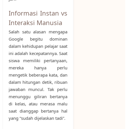
Informasi Instan vs
Interaksi Manusia
Salah satu alasan mengapa
Google begitu dominan
dalam kehidupan pelajar saat
ini adalah kecepatannya. Saat
siswa memiliki pertanyaan,
mereka hanya perlu
mengetik beberapa kata, dan
dalam hitungan detik, ribuan
jawaban muncul. Tak perlu
menunggu giliran bertanya
di kelas, atau merasa malu
saat dianggap bertanya hal
yang “sudah dijelaskan tadi”.