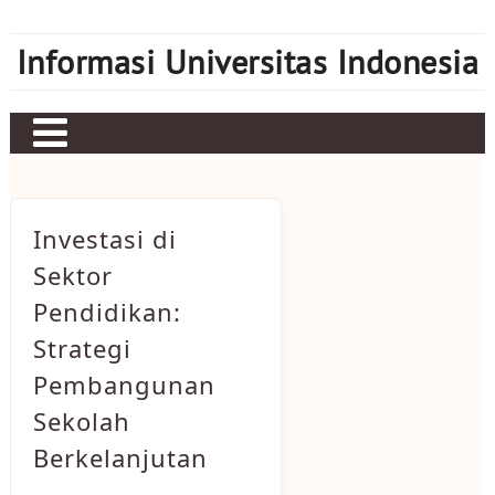
Skip
to
Informasi Universitas Indonesia
content
Home
Judi bola
Investasi di
Sbobet
Sektor
Pendidikan:
Mahjong Ways 2
Strategi
Server Kamboja
Pembangunan
Server Thailand
Sekolah
bonus new member
Berkelanjutan