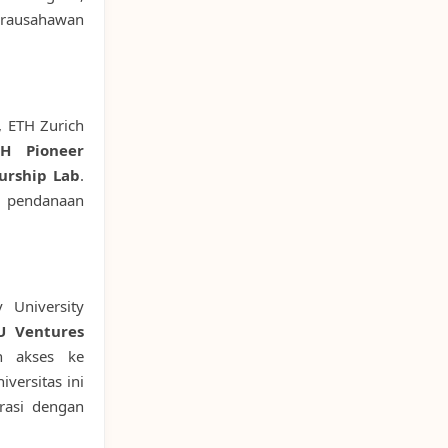
irausahawan
, ETH Zurich
TH Pioneer
urship Lab
.
n pendanaan
v University
U Ventures
n akses ke
versitas ini
rasi dengan