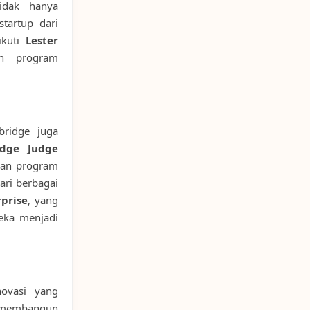
tidak hanya
tartup dari
ikuti
Lester
n program
bridge juga
dge Judge
an program
ari berbagai
prise
, yang
eka menjadi
novasi yang
k membangun