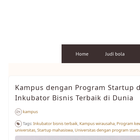
Skip
to
content
Home
Judi bola
Kampus dengan Program Startup 
Inkubator Bisnis Terbaik di Dunia
kampus
Tags:
Inkubator bisnis terbaik
,
Kampus wirausaha
,
Program ke
universitas
,
Startup mahasiswa
,
Universitas dengan program start