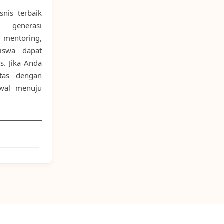
nis terbaik
 generasi
entoring,
siswa dapat
s. Jika Anda
itas dengan
awal menuju