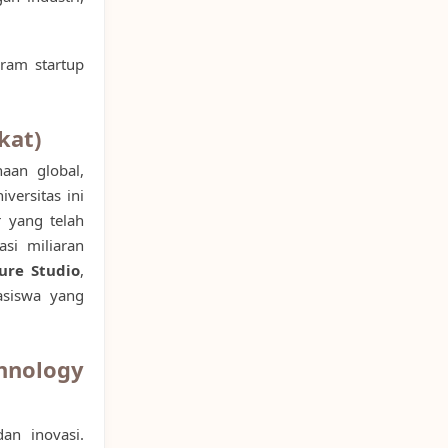
gram startup
kat)
haan global,
versitas ini
r yang telah
si miliaran
ure Studio
,
asiswa yang
hnology
an inovasi.