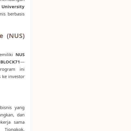
 University
nis berbasis
re (NUS)
emiliki
NUS
i
BLOCK71
—
Program ini
 ke investor
bisnis yang
ngkan, dan
ekerja sama
 Tiongkok,