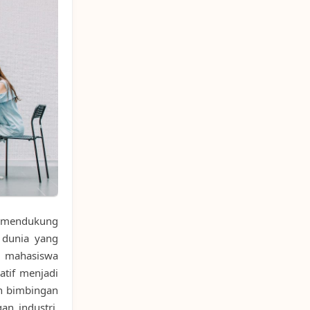
 mendukung
 dunia yang
i mahasiswa
atif menjadi
an bimbingan
an industri,