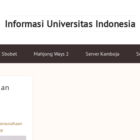
Informasi Universitas Indonesia
Sbobet
Mahjong Ways 2
Server Kamboja
S
dan
wirausahaan
up