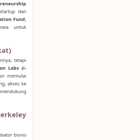
reneurship
startup dan
ation Fund
,
swa untuk
kat)
nnya, tetapi
on Labs (i-
gin memulai
ng, akses ke
 mendukung
erkeley
ubator bisnis