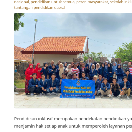
nasional
,
pendidikan untuk semua
,
peran masyarakat
,
sekolah inklu
tantangan pendidikan daerah
Pendidikan inklusif merupakan pendekatan pendidikan y
menjamin hak setiap anak untuk memperoleh layanan pe