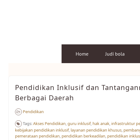
Skip
to
content
Home
Judi bola
Pendidikan Inklusif dan Tantangan
Berbagai Daerah
Pendidikan
Tags:
Akses Pendidikan​
,
guru inklusif
,
hak anak
,
infrastruktur p
kebijakan pendidikan inklusif
,
layanan pendidikan khusus
,
pemban
pemerataan pendidikan
,
pendidikan berkeadilan
,
pendidikan inklus