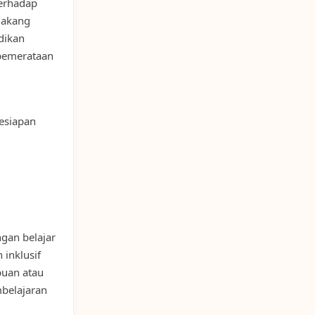
terhadap
lakang
idikan
 pemerataan
kesiapan
gan belajar
 inklusif
uan atau
belajaran