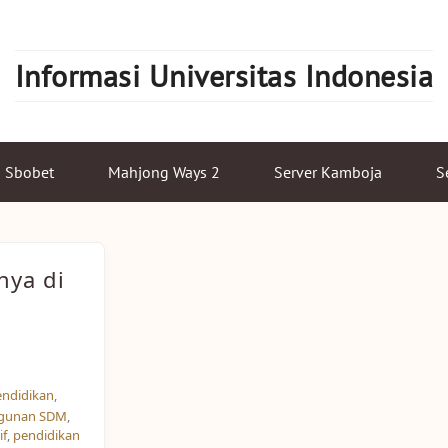
Informasi Universitas Indonesia
Sbobet
Mahjong Ways 2
Server Kamboja
S
nya di
endidikan
,
gunan SDM
,
if
,
pendidikan