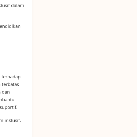
lusif dalam
endidikan
 terhadap
 terbatas
a dan
embantu
uportif.
 inklusif.