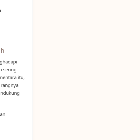
n
ah
nghadapi
n sering
entara itu,
kurangnya
pendukung
pan