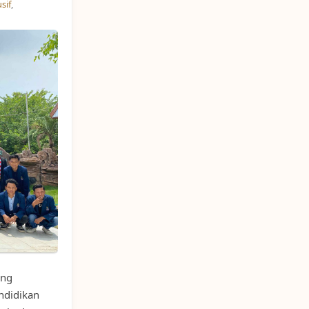
sif
,
ang
ndidikan