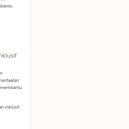
mbantu
nklusif
an
emanfaatan
at membantu
 inklusif.