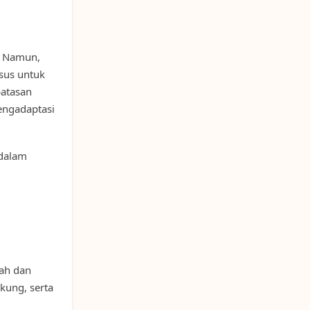
. Namun,
sus untuk
batasan
engadaptasi
 dalam
mah dan
ukung, serta