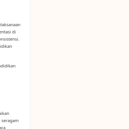
elaksanaan
entasi di
nsistensi.
idikan
ndidikan
aikan
u seragam
ara