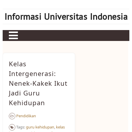
Skip
to
Informasi Universitas Indonesia
content
Home
Judi bola
Kelas
Sbobet
Intergenerasi:
Nenek-Kakek Ikut
Mahjong Ways 2
Jadi Guru
Server Kamboja
Kehidupan
Server Thailand
Pendidikan
bonus new member
Tags:
guru kehidupan
,
kelas