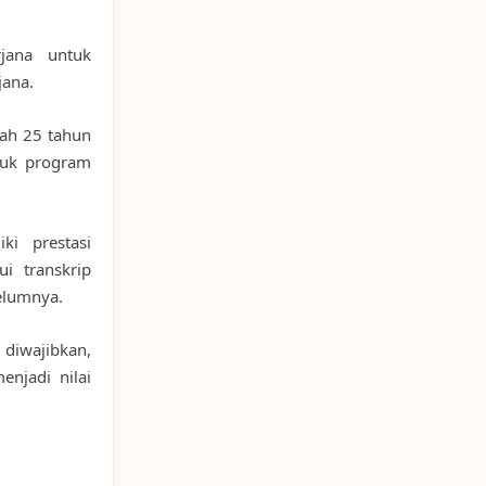
jana untuk
jana.
wah 25 tahun
tuk program
ki prestasi
i transkrip
elumnya.
iwajibkan,
njadi nilai