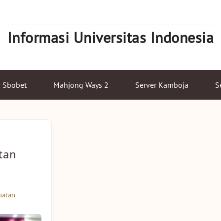
Informasi Universitas Indonesia
Sbobet
Mahjong Ways 2
Server Kamboja
S
tan
patan