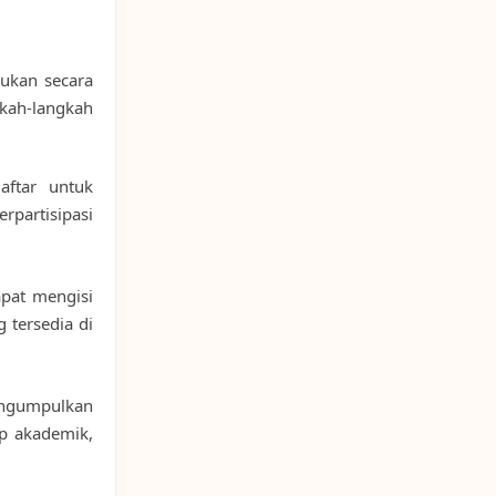
kukan secara
gkah-langkah
ftar untuk
rpartisipasi
apat mengisi
 tersedia di
gumpulkan
p akademik,