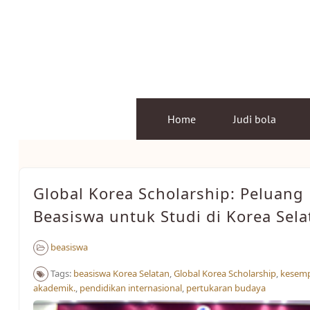
Skip
to
content
Home
Judi bola
Global Korea Scholarship: Peluang
Beasiswa untuk Studi di Korea Sela
beasiswa
Tags:
beasiswa Korea Selatan
,
Global Korea Scholarship
,
kesem
akademik.
,
pendidikan internasional
,
pertukaran budaya