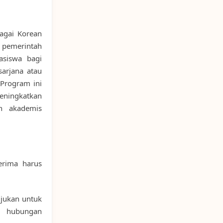
bagai Korean
f pemerintah
asiswa bagi
sarjana atau
 Program ini
eningkatkan
n akademis
erima harus
ujukan untuk
i hubungan