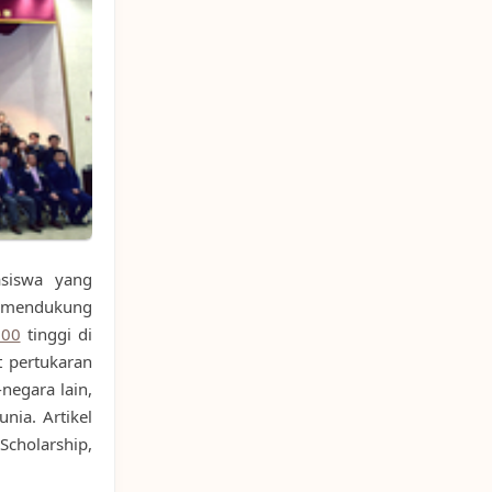
asiswa yang
 mendukung
200
tinggi di
t pertukaran
negara lain,
nia. Artikel
Scholarship,