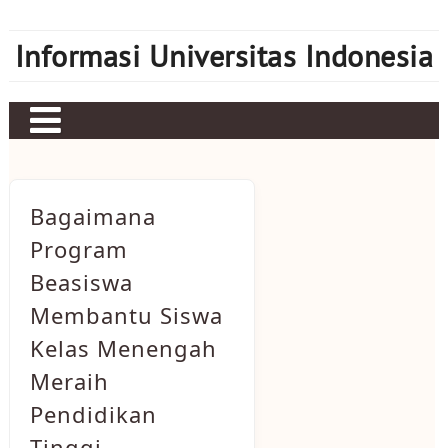
Skip
to
Informasi Universitas Indonesia
content
Home
Judi bola
Bagaimana
Sbobet
Program
Beasiswa
Mahjong Ways 2
Membantu Siswa
Server Kamboja
Kelas Menengah
Server Thailand
Meraih
bonus new member
Pendidikan
Tinggi