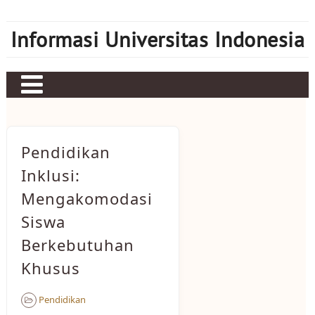
Skip
to
Informasi Universitas Indonesia
content
Home
Judi bola
Pendidikan
Sbobet
Inklusi:
Mengakomodasi
Mahjong Ways 2
Siswa
Server Kamboja
Berkebutuhan
Server Thailand
Khusus
bonus new member
Pendidikan