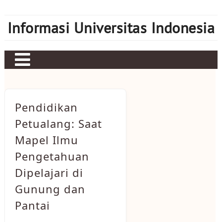
Skip
to
Informasi Universitas Indonesia
content
Home
Judi bola
Pendidikan
Sbobet
Petualang: Saat
Mapel Ilmu
Mahjong Ways 2
Pengetahuan
Server Kamboja
Dipelajari di
Server Thailand
Gunung dan
bonus new member
Pantai