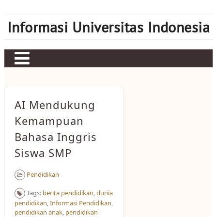
Skip
to
Informasi Universitas Indonesia
content
Home
Judi bola
AI Mendukung
Sbobet
Kemampuan
Bahasa Inggris
Mahjong Ways 2
Siswa SMP
Server Kamboja
Server Thailand
Pendidikan
bonus new member
Tags:
berita pendidikan
,
dunia
pendidikan
,
Informasi Pendidikan
,
pendidikan anak
,
pendidikan