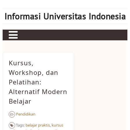
Skip
to
Informasi Universitas Indonesia
content
Home
Judi bola
Kursus,
Sbobet
Workshop, dan
Pelatihan:
Mahjong Ways 2
Alternatif Modern
Server Kamboja
Belajar
Server Thailand
Pendidikan
bonus new member
Tags:
belajar praktis
,
kursus