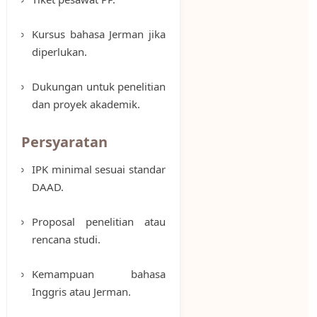
Kursus bahasa Jerman jika
diperlukan.
Dukungan untuk penelitian
dan proyek akademik.
Persyaratan
IPK minimal sesuai standar
DAAD.
Proposal penelitian atau
rencana studi.
Kemampuan bahasa
Inggris atau Jerman.