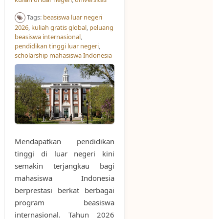
Tags:
beasiswa luar negeri
2026
,
kuliah gratis global
,
peluang
beasiswa internasional
,
pendidikan tinggi luar negeri
,
scholarship mahasiswa Indonesia
Mendapatkan pendidikan
tinggi di luar negeri kini
semakin terjangkau bagi
mahasiswa Indonesia
berprestasi berkat berbagai
program beasiswa
internasional. Tahun 2026