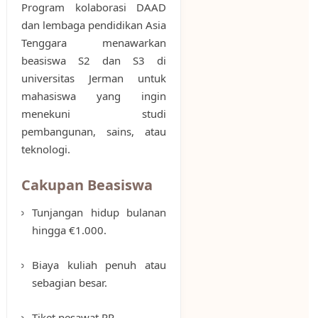
Program kolaborasi DAAD
dan lembaga pendidikan Asia
Tenggara menawarkan
beasiswa S2 dan S3 di
universitas Jerman untuk
mahasiswa yang ingin
menekuni studi
pembangunan, sains, atau
teknologi.
Cakupan Beasiswa
Tunjangan hidup bulanan
hingga €1.000.
Biaya kuliah penuh atau
sebagian besar.
Tiket pesawat PP.