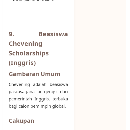
9. Beasiswa
Chevening
Scholarships
(Inggris)
Gambaran Umum
Chevening adalah beasiswa
pascasarjana bergengsi dari
pemerintah Inggris, terbuka
bagi calon pemimpin global.
Cakupan