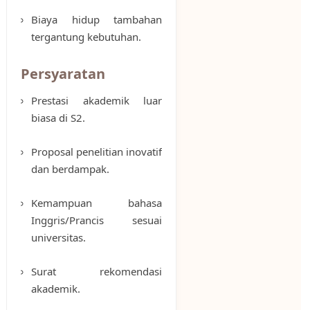
Biaya hidup tambahan
tergantung kebutuhan.
Persyaratan
Prestasi akademik luar
biasa di S2.
Proposal penelitian inovatif
dan berdampak.
Kemampuan bahasa
Inggris/Prancis sesuai
universitas.
Surat rekomendasi
akademik.