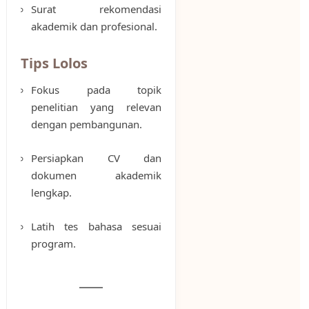
Surat rekomendasi
akademik dan profesional.
Tips Lolos
Fokus pada topik
penelitian yang relevan
dengan pembangunan.
Persiapkan CV dan
dokumen akademik
lengkap.
Latih tes bahasa sesuai
program.