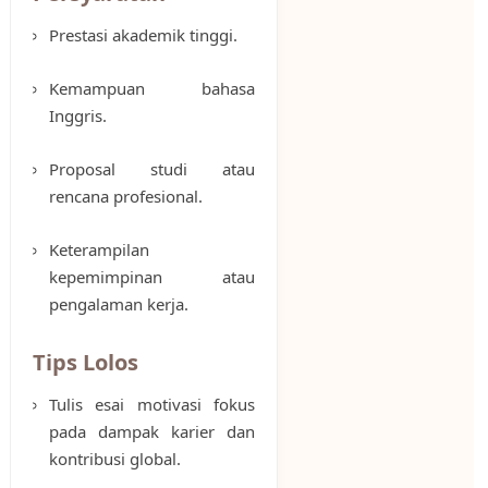
Prestasi akademik tinggi.
Kemampuan bahasa
Inggris.
Proposal studi atau
rencana profesional.
Keterampilan
kepemimpinan atau
pengalaman kerja.
Tips Lolos
Tulis esai motivasi fokus
pada dampak karier dan
kontribusi global.