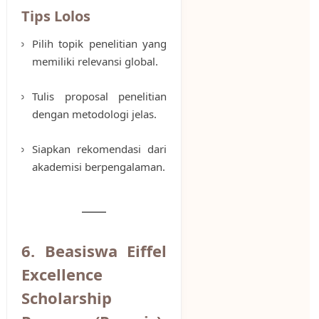
Tips Lolos
Pilih topik penelitian yang
memiliki relevansi global.
Tulis proposal penelitian
dengan metodologi jelas.
Siapkan rekomendasi dari
akademisi berpengalaman.
6. Beasiswa Eiffel
Excellence
Scholarship