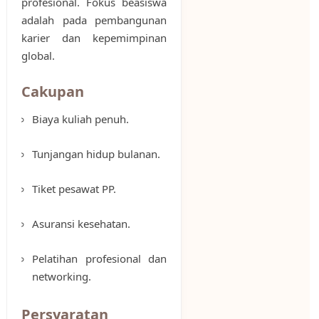
profesional. Fokus beasiswa
adalah pada pembangunan
karier dan kepemimpinan
global.
Cakupan
Biaya kuliah penuh.
Tunjangan hidup bulanan.
Tiket pesawat PP.
Asuransi kesehatan.
Pelatihan profesional dan
networking.
Persyaratan