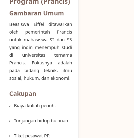
Program (Prancis)
Gambaran Umum
Beasiswa Eiffel ditawarkan
oleh pemerintah Prancis
untuk mahasiswa S2 dan S3
yang ingin menempuh studi
di universitas ternama
Prancis. Fokusnya adalah
pada bidang teknik, ilmu
sosial, hukum, dan ekonomi.
Cakupan
Biaya kuliah penuh.
Tunjangan hidup bulanan.
Tiket pesawat PP.