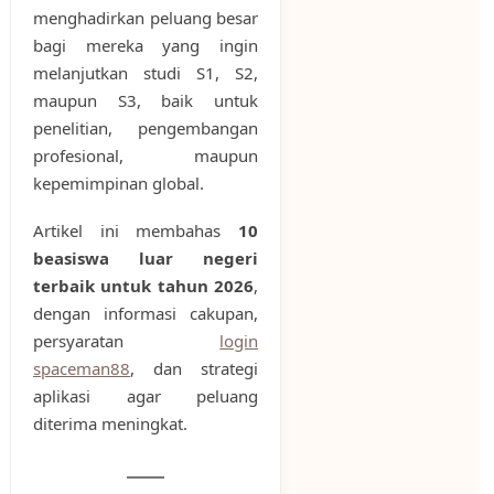
menghadirkan peluang besar
bagi mereka yang ingin
melanjutkan studi S1, S2,
maupun S3, baik untuk
penelitian, pengembangan
profesional, maupun
kepemimpinan global.
Artikel ini membahas
10
beasiswa luar negeri
terbaik untuk tahun 2026
,
dengan informasi cakupan,
persyaratan
login
spaceman88
, dan strategi
aplikasi agar peluang
diterima meningkat.