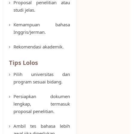
Proposal penelitian atau
studi jelas.
Kemampuan bahasa
Inggris/Jerman.
Rekomendasi akademik.
Tips Lolos
Pilih universitas dan
program sesuai bidang.
Persiapkan dokumen
lengkap, termasuk
proposal penelitian.
Ambil tes bahasa lebih
awal jika diperlukan.