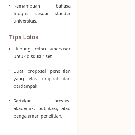
Kemampuan bahasa
Inggris sesuai standar
universitas.
Tips Lolos
Hubungi calon supervisor
untuk diskusi riset.
Buat proposal penelitian
yang jelas, original, dan
berdampak.
Sertakan prestasi
akademik, publikasi, atau
pengalaman penelitian.