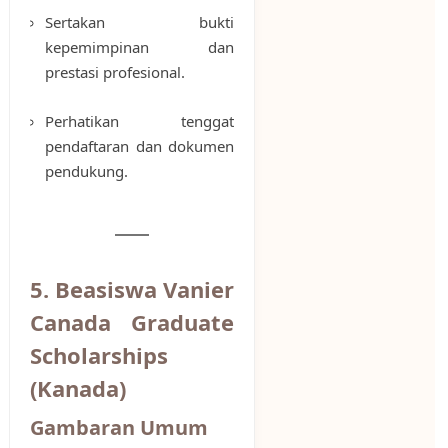
Sertakan bukti
kepemimpinan dan
prestasi profesional.
Perhatikan tenggat
pendaftaran dan dokumen
pendukung.
5. Beasiswa Vanier
Canada Graduate
Scholarships
(Kanada)
Gambaran Umum