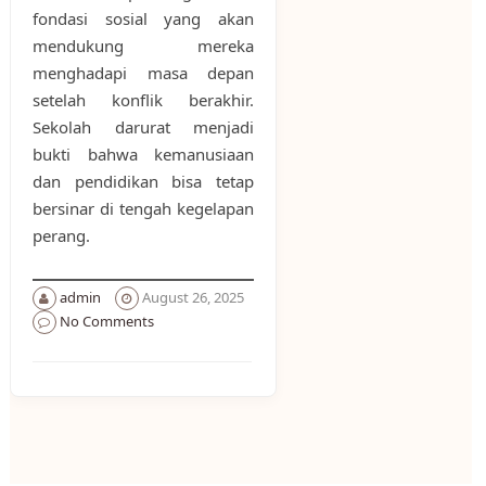
fondasi sosial yang akan
mendukung mereka
menghadapi masa depan
setelah konflik berakhir.
Sekolah darurat menjadi
bukti bahwa kemanusiaan
dan pendidikan bisa tetap
bersinar di tengah kegelapan
perang.
admin
August 26, 2025
No Comments