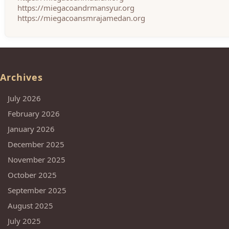
https://miegacoandrmansyur.org
https://miegacoansmrajamedan.org
Archives
July 2026
February 2026
January 2026
December 2025
November 2025
October 2025
September 2025
August 2025
July 2025