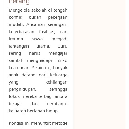
Perang
Mengelola sekolah di tengah
konflik bukan pekerjaan
mudah. Ancaman serangan,
keterbatasan fasilitas, dan
trauma siswa menjadi
tantangan utama. Guru
sering harus mengajar
sambil menghadapi risiko
keamanan. Selain itu, banyak
anak datang dari keluarga
yang kehilangan
penghidupan, sehingga
fokus mereka terbagi antara
belajar dan membantu
keluarga bertahan hidup.
Kondisi ini menuntut metode