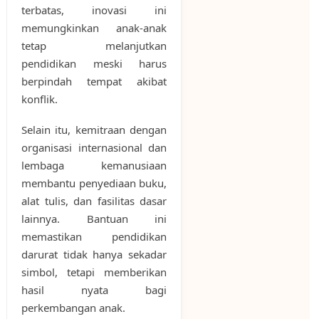
terbatas, inovasi ini
memungkinkan anak-anak
tetap melanjutkan
pendidikan meski harus
berpindah tempat akibat
konflik.
Selain itu, kemitraan dengan
organisasi internasional dan
lembaga kemanusiaan
membantu penyediaan buku,
alat tulis, dan fasilitas dasar
lainnya. Bantuan ini
memastikan pendidikan
darurat tidak hanya sekadar
simbol, tetapi memberikan
hasil nyata bagi
perkembangan anak.