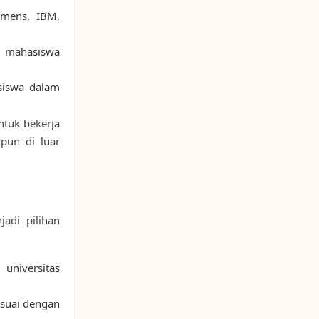
emens, IBM,
mahasiswa
iswa dalam
ntuk bekerja
pun di luar
adi pilihan
universitas
esuai dengan