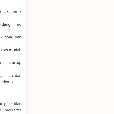
ur akademik
idang ilmu
k bola, dan
akses mudah
g startup
ganisasi dan
kademik.
t penelitian
 universitas