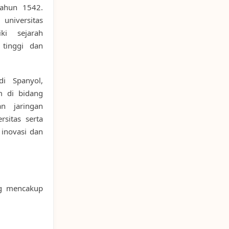
 tahun 1542.
universitas
i sejarah
 tinggi dan
di Spanyol,
m di bidang
an jaringan
sitas serta
 inovasi dan
ng mencakup