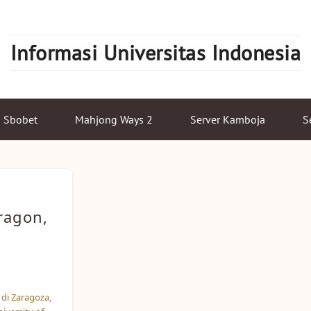
Informasi Universitas Indonesia
Sbobet
Mahjong Ways 2
Server Kamboja
S
ragon,
di Zaragoza
,