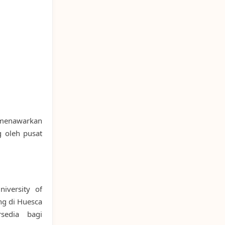
 menawarkan
 oleh pusat
niversity of
ng di Huesca
rsedia bagi