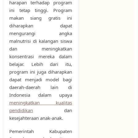
harapan terhadap program
ini tetap tinggi. Program
makan siang gratis ini
diharapkan dapat
mengurangi angka
malnutrisi di kalangan siswa
dan meningkatkan
konsentrasi mereka dalam
belajar. Lebih dari itu,
program ini juga diharapkan
dapat menjadi model bagi
daerah-daerah lain di
Indonesia dalam upaya
meningkatkan kualitas
pendidikan
dan
kesejahteraan anak-anak.
Pemerintah Kabupaten