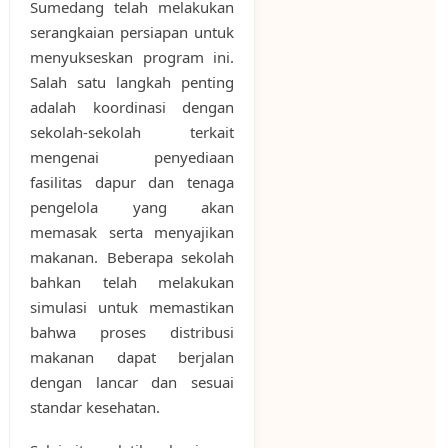
Sumedang telah melakukan
serangkaian persiapan untuk
menyukseskan program ini.
Salah satu langkah penting
adalah koordinasi dengan
sekolah-sekolah terkait
mengenai penyediaan
fasilitas dapur dan tenaga
pengelola yang akan
memasak serta menyajikan
makanan. Beberapa sekolah
bahkan telah melakukan
simulasi untuk memastikan
bahwa proses distribusi
makanan dapat berjalan
dengan lancar dan sesuai
standar kesehatan.