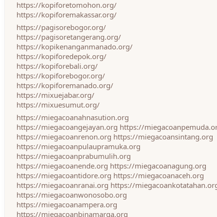
https://kopiforetomohon.org/
https://kopiforemakassar.org/
https://pagisorebogor.org/
https://pagisoretangerang.org/
https://kopikenanganmanado.org/
https://kopiforedepok.org/
https://kopiforebali.org/
https://kopiforebogor.org/
https://kopiforemanado.org/
https://mixuejabar.org/
https://mixuesumut.org/
https://miegacoanahnasution.org
https://miegacoangejayan.org
https://miegacoanpemuda.o
https://miegacoanrenon.org
https://miegacoansintang.org
https://miegacoanpulaupramuka.org
https://miegacoanprabumulih.org
https://miegacoanende.org
https://miegacoanagung.org
https://miegacoantidore.org
https://miegacoanaceh.org
https://miegacoanranai.org
https://miegacoankotatahan.or
https://miegacoanwonosobo.org
https://miegacoanampera.org
https://miegacoanbinamarga.org