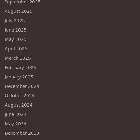
September 2025
August 2025
July 2025
June 2025
May 2025
April 2025
March 2025
February 2025
January 2025
December 2024
October 2024
August 2024
June 2024
May 2024
December 2023