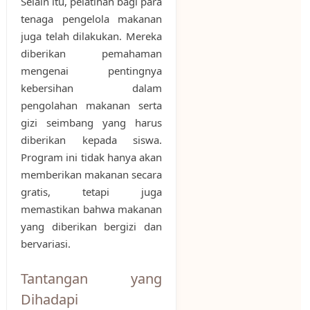
Selain itu, pelatihan bagi para
tenaga pengelola makanan
juga telah dilakukan. Mereka
diberikan pemahaman
mengenai pentingnya
kebersihan dalam
pengolahan makanan serta
gizi seimbang yang harus
diberikan kepada siswa.
Program ini tidak hanya akan
memberikan makanan secara
gratis, tetapi juga
memastikan bahwa makanan
yang diberikan bergizi dan
bervariasi.
Tantangan yang
Dihadapi