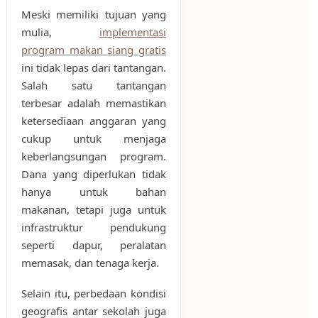
Meski memiliki tujuan yang
mulia,
implementasi
program makan siang gratis
ini tidak lepas dari tantangan.
Salah satu tantangan
terbesar adalah memastikan
ketersediaan anggaran yang
cukup untuk menjaga
keberlangsungan program.
Dana yang diperlukan tidak
hanya untuk bahan
makanan, tetapi juga untuk
infrastruktur pendukung
seperti dapur, peralatan
memasak, dan tenaga kerja.
Selain itu, perbedaan kondisi
geografis antar sekolah juga