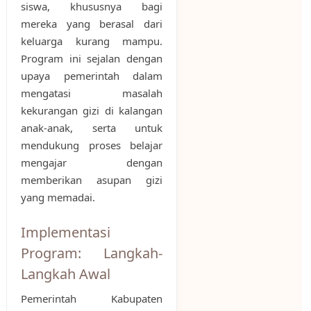
siswa, khususnya bagi
mereka yang berasal dari
keluarga kurang mampu.
Program ini sejalan dengan
upaya pemerintah dalam
mengatasi masalah
kekurangan gizi di kalangan
anak-anak, serta untuk
mendukung proses belajar
mengajar dengan
memberikan asupan gizi
yang memadai.
Implementasi
Program: Langkah-
Langkah Awal
Pemerintah Kabupaten