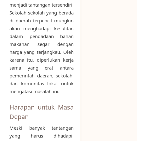
menjadi tantangan tersendiri.
Sekolah-sekolah yang berada
di daerah terpencil mungkin
akan menghadapi kesulitan
dalam pengadaan bahan
makanan segar dengan
harga yang terjangkau. Oleh
karena itu, diperlukan kerja
sama yang erat antara
pemerintah daerah, sekolah,
dan komunitas lokal untuk
mengatasi masalah ini.
Harapan untuk Masa
Depan
Meski banyak tantangan
yang harus dihadapi,