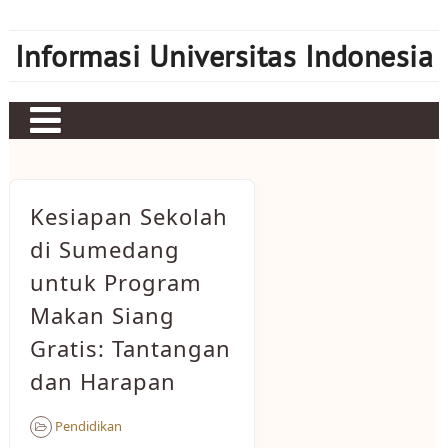
Skip
to
Informasi Universitas Indonesia
content
Home
Judi bola
Kesiapan Sekolah
Sbobet
di Sumedang
untuk Program
Mahjong Ways 2
Makan Siang
Server Kamboja
Gratis: Tantangan
Server Thailand
dan Harapan
bonus new member
Pendidikan