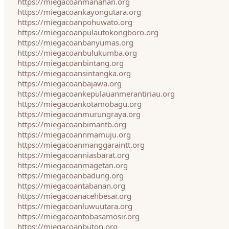
https://miegacoanmanahan.org
https://miegacoankayongutara.org
https://miegacoanpohuwato.org
https://miegacoanpulautokongboro.org
https://miegacoanbanyumas.org
https://miegacoanbulukumba.org
https://miegacoanbintang.org
https://miegacoansintangka.org
https://miegacoanbajawa.org
https://miegacoankepulauanmerantiriau.org
https://miegacoankotamobagu.org
https://miegacoanmurungraya.org
https://miegacoanbimantb.org
https://miegacoannmamuju.org
https://miegacoanmanggaraintt.org
https://miegacoanniasbarat.org
https://miegacoanmagetan.org
https://miegacoanbadung.org
https://miegacoantabanan.org
https://miegacoanacehbesar.org
https://miegacoanluwuutara.org
https://miegacoantobasamosir.org
https://miegacoanbuton.org