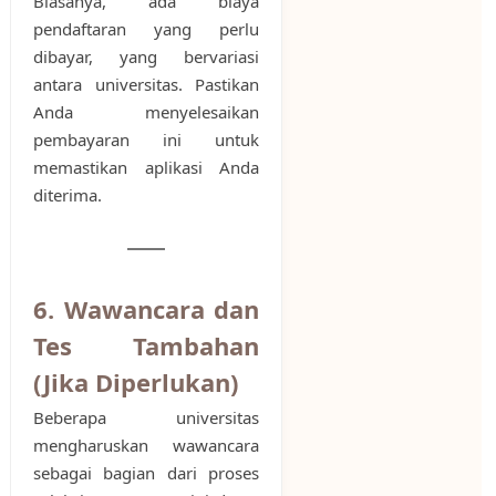
Biasanya, ada biaya
pendaftaran yang perlu
dibayar, yang bervariasi
antara universitas. Pastikan
Anda menyelesaikan
pembayaran ini untuk
memastikan aplikasi Anda
diterima.
6. Wawancara dan
Tes Tambahan
(Jika Diperlukan)
Beberapa universitas
mengharuskan wawancara
sebagai bagian dari proses