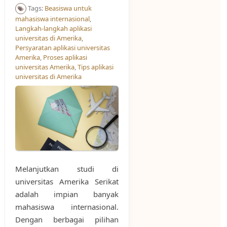
Tags:
Beasiswa untuk
mahasiswa internasional
,
Langkah-langkah aplikasi
universitas di Amerika
,
Persyaratan aplikasi universitas
Amerika
,
Proses aplikasi
universitas Amerika
,
Tips aplikasi
universitas di Amerika
Melanjutkan studi di
universitas Amerika Serikat
adalah impian banyak
mahasiswa internasional.
Dengan berbagai pilihan