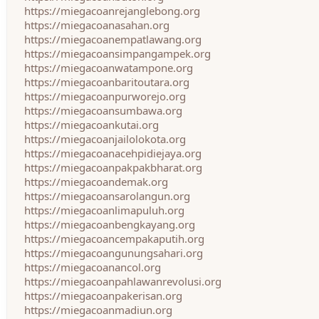
https://miegacoanrejanglebong.org
https://miegacoanasahan.org
https://miegacoanempatlawang.org
https://miegacoansimpangampek.org
https://miegacoanwatampone.org
https://miegacoanbaritoutara.org
https://miegacoanpurworejo.org
https://miegacoansumbawa.org
https://miegacoankutai.org
https://miegacoanjailolokota.org
https://miegacoanacehpidiejaya.org
https://miegacoanpakpakbharat.org
https://miegacoandemak.org
https://miegacoansarolangun.org
https://miegacoanlimapuluh.org
https://miegacoanbengkayang.org
https://miegacoancempakaputih.org
https://miegacoangunungsahari.org
https://miegacoanancol.org
https://miegacoanpahlawanrevolusi.org
https://miegacoanpakerisan.org
https://miegacoanmadiun.org