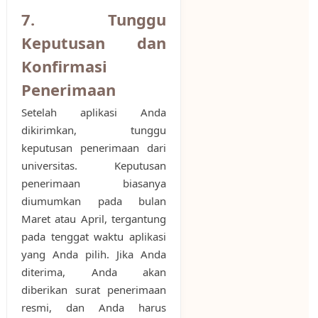
7. Tunggu
Keputusan dan
Konfirmasi
Penerimaan
Setelah aplikasi Anda
dikirimkan, tunggu
keputusan penerimaan dari
universitas. Keputusan
penerimaan biasanya
diumumkan pada bulan
Maret atau April, tergantung
pada tenggat waktu aplikasi
yang Anda pilih. Jika Anda
diterima, Anda akan
diberikan surat penerimaan
resmi, dan Anda harus