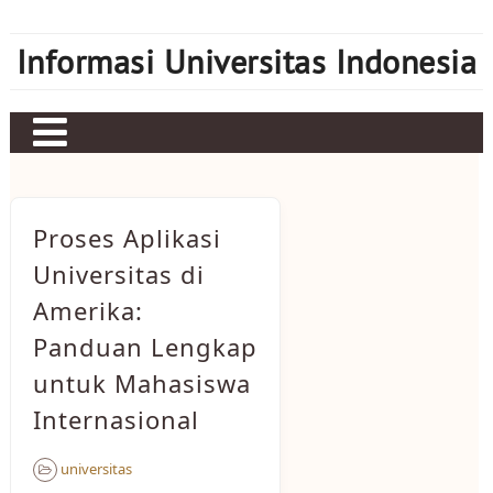
Skip
to
Informasi Universitas Indonesia
content
Home
Judi bola
Proses Aplikasi
Sbobet
Universitas di
Amerika:
Mahjong Ways 2
Panduan Lengkap
Server Kamboja
untuk Mahasiswa
Server Thailand
Internasional
bonus new member
universitas