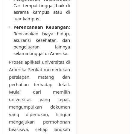
Cari tempat tinggal, baik di
asrama kampus atau di
luar kampus.
Perencanaan Keuangan
:
Rencanakan biaya hidup,
asuransi kesehatan, dan
pengeluaran lainnya
selama tinggal di Amerika.
Proses aplikasi universitas di
Amerika Serikat memerlukan
persiapan matang dan
perhatian terhadap detail.
Mulai dari memilih
universitas yang tepat,
mengumpulkan dokumen
yang diperlukan, hingga
mengajukan permohonan
beasiswa, setiap langkah