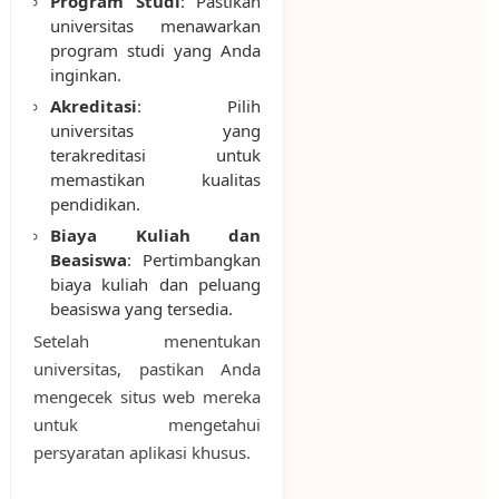
Program Studi
: Pastikan
universitas menawarkan
program studi yang Anda
inginkan.
Akreditasi
: Pilih
universitas yang
terakreditasi untuk
memastikan kualitas
pendidikan.
Biaya Kuliah dan
Beasiswa
: Pertimbangkan
biaya kuliah dan peluang
beasiswa yang tersedia.
Setelah menentukan
universitas, pastikan Anda
mengecek situs web mereka
untuk mengetahui
persyaratan aplikasi khusus.