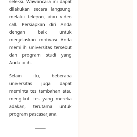
seleksi. Wawancara ini dapat
dilakukan secara langsung,
melalui telepon, atau video
call. Persiapkan diri Anda
dengan baik untuk
menjelaskan motivasi Anda
memilih universitas tersebut
dan program studi yang
Anda pilih.
Selain itu, beberapa
universitas juga dapat
meminta tes tambahan atau
mengikuti tes yang mereka
adakan, terutama untuk
program pascasarjana.