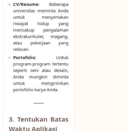
CV/Resume
: Beberapa
universitas meminta Anda
untuk menyertakan
riwayat hidup yang
mencakup pengalaman
ekstrakurikuler, magang,
atau pekerjaan yang
relevan.
Portofolio
: Untuk
program-program tertentu
seperti seni atau desain,
Anda mungkin diminta
untuk mengirimkan
portofolio karya Anda.
3. Tentukan Batas
Waktu Aplikasi