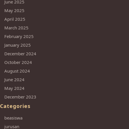
June 2025
May 2025
April 2025
March 2025
February 2025
January 2025
December 2024
October 2024
August 2024
June 2024
May 2024
December 2023
Categories
beasiswa
jurusan