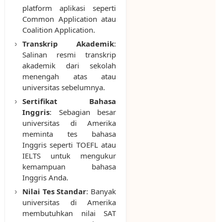
platform aplikasi seperti
Common Application atau
Coalition Application.
Transkrip Akademik
:
Salinan resmi transkrip
akademik dari sekolah
menengah atas atau
universitas sebelumnya.
Sertifikat Bahasa
Inggris
: Sebagian besar
universitas di Amerika
meminta tes bahasa
Inggris seperti TOEFL atau
IELTS untuk mengukur
kemampuan bahasa
Inggris Anda.
Nilai Tes Standar
: Banyak
universitas di Amerika
membutuhkan nilai SAT