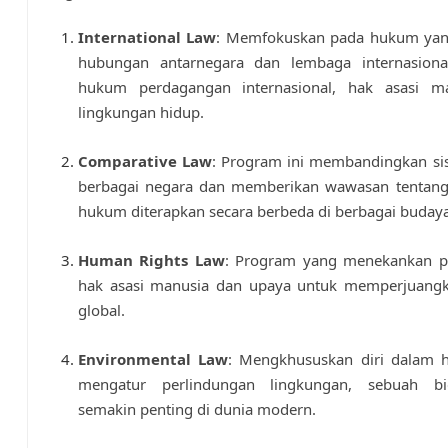
International Law
: Memfokuskan pada hukum ya
hubungan antarnegara dan lembaga internasiona
hukum perdagangan internasional, hak asasi m
lingkungan hidup.
Comparative Law
: Program ini membandingkan s
berbagai negara dan memberikan wawasan tentan
hukum diterapkan secara berbeda di berbagai budaya
Human Rights Law
: Program yang menekankan p
hak asasi manusia dan upaya untuk memperjuangk
global.
Environmental Law
: Mengkhususkan diri dalam
mengatur perlindungan lingkungan, sebuah b
semakin penting di dunia modern.