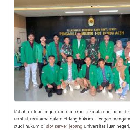
Kuliah di luar negeri memberikan pengalaman pendidik
ternilai, terutama dalam bidang hukum. Dengan mengam
studi hukum di
slot server jepang
universitas luar negeri