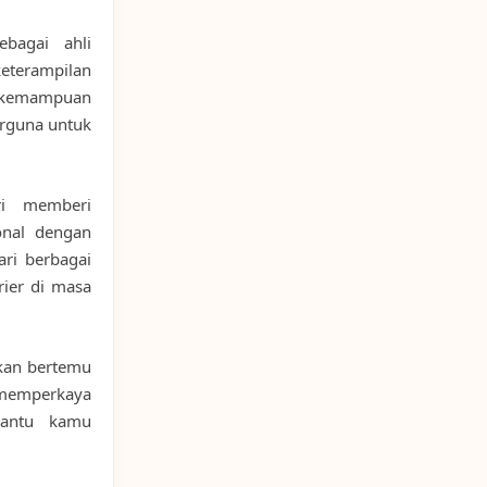
ebagai ahli
terampilan
n kemampuan
erguna untuk
ri memberi
onal dengan
ari berbagai
rier di masa
akan bertemu
n memperkaya
antu kamu