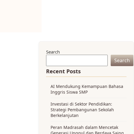
Search
Search
Recent Posts
AI Mendukung Kemampuan Bahasa
Inggris Siswa SMP
Investasi di Sektor Pendidikan:
Strategi Pembangunan Sekolah
Berkelanjutan
Peran Madrasah dalam Mencetak
Generasi Unggul dan Berdaya Saing