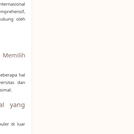
nternasional
prehensif,
dukung oleh
 Memilih
beberapa hal
ersitas dan
simal.
al yang
ler di luar