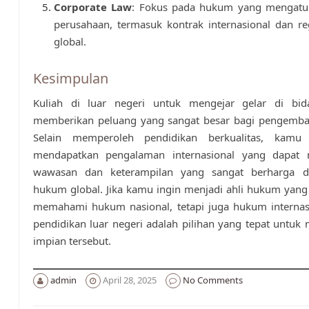
Corporate Law
: Fokus pada hukum yang mengatur
perusahaan, termasuk kontrak internasional dan re
global.
Kesimpulan
Kuliah di luar negeri untuk mengejar gelar di b
memberikan peluang yang sangat besar bagi pengemban
Selain memperoleh pendidikan berkualitas, kamu
mendapatkan pengalaman internasional yang dapat
wawasan dan keterampilan yang sangat berharga d
hukum global. Jika kamu ingin menjadi ahli hukum yang
memahami hukum nasional, tetapi juga hukum internas
pendidikan luar negeri adalah pilihan yang tepat untu
impian tersebut.
admin
April 28, 2025
No Comments