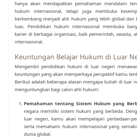
hanya akan mendapatkan pemahaman mendalam tent
hukum internasional, tetapi juga membuka kesemp
berkembang menjadi ahli hukum yang lebih global dan
luas. Pendidikan hukum internasional membuka ban
karier di berbagai organisasi, baik pemerintah, swasta, 
internasional.
Keuntungan Belajar Hukum di Luar Ne
Mengambil pendidikan hukum di luar negeri menawa
keuntungan yang akan memperkaya perspektif kamu ten
Berikut adalah beberapa alasan mengapa kuliah di luar n
menguntungkan bagi calon ahli hukum:
Pemahaman tentang Sistem Hukum yang Ber
negara memiliki sistem hukum yang berbeda. Denga
luar negeri, kamu akan mempelajari perbedaan-per
serta memahami hukum internasional yang semakin
dunia global.