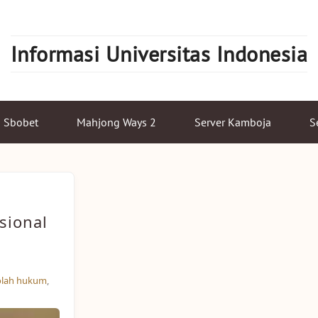
Informasi Universitas Indonesia
Sbobet
Mahjong Ways 2
Server Kamboja
S
sional
olah hukum
,