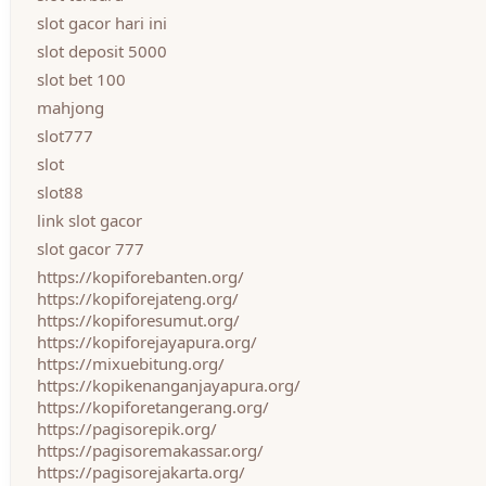
slot gacor hari ini
slot deposit 5000
slot bet 100
mahjong
slot777
slot
slot88
link slot gacor
slot gacor 777
https://kopiforebanten.org/
https://kopiforejateng.org/
https://kopiforesumut.org/
https://kopiforejayapura.org/
https://mixuebitung.org/
https://kopikenanganjayapura.org/
https://kopiforetangerang.org/
https://pagisorepik.org/
https://pagisoremakassar.org/
https://pagisorejakarta.org/