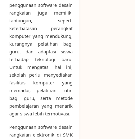
penggunaan software desain
rangkaian juga memiliki
tantangan, seperti
keterbatasan perangkat
komputer yang mendukung,
kurangnya pelatihan bagi
guru, dan adaptasi siswa
terhadap teknologi baru.
Untuk mengatasi hal ini,
sekolah perlu menyediakan
fasilitas komputer yang
memadai, pelatihan rutin
bagi guru, serta metode
pembelajaran yang menarik
agar siswa lebih termotivasi.
Penggunaan software desain
rangkaian elektronik di SMK