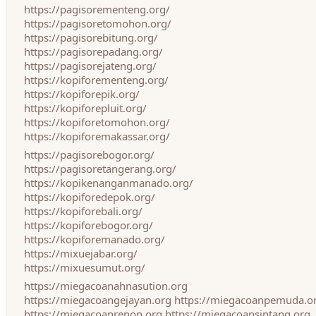
https://pagisorementeng.org/
https://pagisoretomohon.org/
https://pagisorebitung.org/
https://pagisorepadang.org/
https://pagisorejateng.org/
https://kopiforementeng.org/
https://kopiforepik.org/
https://kopiforepluit.org/
https://kopiforetomohon.org/
https://kopiforemakassar.org/
https://pagisorebogor.org/
https://pagisoretangerang.org/
https://kopikenanganmanado.org/
https://kopiforedepok.org/
https://kopiforebali.org/
https://kopiforebogor.org/
https://kopiforemanado.org/
https://mixuejabar.org/
https://mixuesumut.org/
https://miegacoanahnasution.org
https://miegacoangejayan.org
https://miegacoanpemuda.o
https://miegacoanrenon.org
https://miegacoansintang.org