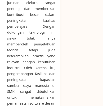
jurusan elektro sangat
penting dan memberikan
kontribusi besar dalam
peningkatan kualitas
pembelajaran. Dengan
dukungan teknologi ini,
siswa tidak hanya
memperoleh pengetahuan
teoritis tetapi juga
keterampilan praktis yang
relevan dengan kebutuhan
industri. Oleh karena itu,
pengembangan fasilitas dan
peningkatan kapasitas
sumber daya manusia di
SMK sangat dibutuhkan
untuk memaksimalkan
pemanfaatan software desain