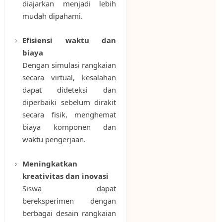
diajarkan menjadi lebih
mudah dipahami.
Efisiensi waktu dan
biaya
Dengan simulasi rangkaian
secara virtual, kesalahan
dapat dideteksi dan
diperbaiki sebelum dirakit
secara fisik, menghemat
biaya komponen dan
waktu pengerjaan.
Meningkatkan
kreativitas dan inovasi
Siswa dapat
bereksperimen dengan
berbagai desain rangkaian