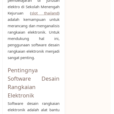
pembelajaran di jurusan
elektro di Sekolah Menengah
Kejuruan (
slot thailand
)
adalah kemampuan untuk
merancang dan menganalisis
rangkaian elektronik. Untuk
mendukung hal ini,
penggunaan software desain
rangkaian elektronik menjadi
sangat penting.
Pentingnya
Software Desain
Rangkaian
Elektronik
Software desain rangkaian
elektronik adalah alat bantu