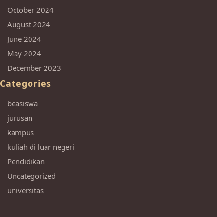
October 2024
August 2024
June 2024
May 2024
December 2023
Categories
beasiswa
jurusan
kampus
kuliah di luar negeri
Pendidikan
Uncategorized
universitas