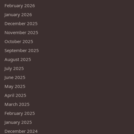
February 2026
January 2026
December 2025
November 2025
October 2025
September 2025
August 2025
July 2025
June 2025
May 2025
April 2025
March 2025
February 2025
January 2025
December 2024