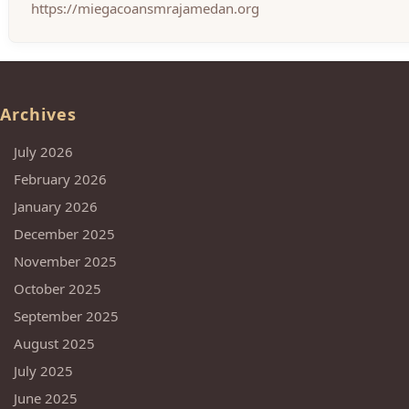
https://miegacoansmrajamedan.org
Archives
July 2026
February 2026
January 2026
December 2025
November 2025
October 2025
September 2025
August 2025
July 2025
June 2025