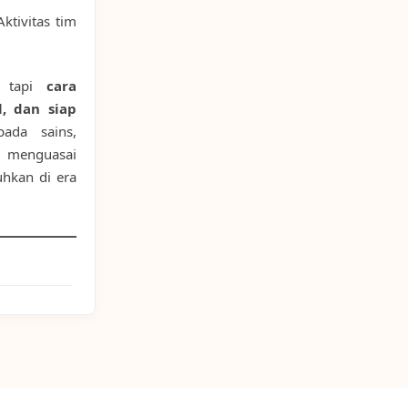
ktivitas tim
, tapi
cara
, dan siap
ada sains,
a menguasai
uhkan di era