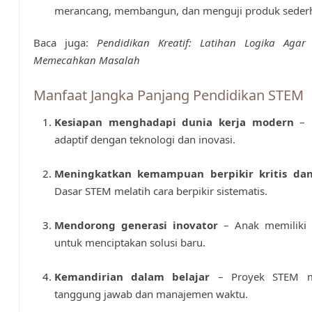
merancang, membangun, dan menguji produk seder
Baca juga:
Pendidikan Kreatif: Latihan Logika Agar
Memecahkan Masalah
Manfaat Jangka Panjang Pendidikan STEM
Kesiapan menghadapi dunia kerja modern
– M
adaptif dengan teknologi dan inovasi.
Meningkatkan kemampuan berpikir kritis dan 
Dasar STEM melatih cara berpikir sistematis.
Mendorong generasi inovator
– Anak memiliki 
untuk menciptakan solusi baru.
Kemandirian dalam belajar
– Proyek STEM m
tanggung jawab dan manajemen waktu.