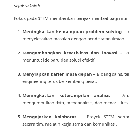
Sejak Sekolah
Fokus pada STEM memberikan banyak manfaat bagi muri
Meningkatkan kemampuan problem solving
– A
menyelesaikan masalah dengan pendekatan ilmiah.
Mengembangkan kreativitas dan inovasi
– Pr
menuntut ide baru dan solusi efektif.
Menyiapkan karier masa depan
– Bidang sains, te
engineering terus berkembang pesat.
Meningkatkan keterampilan analisis
– Anak
mengumpulkan data, menganalisis, dan menarik kes
Mengajarkan kolaborasi
– Proyek STEM sering
secara tim, melatih kerja sama dan komunikasi.