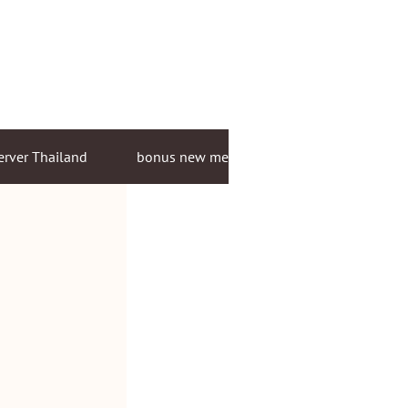
erver Thailand
bonus new member