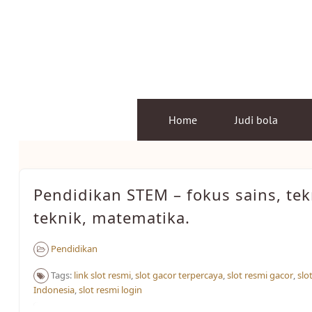
Skip
to
content
Home
Judi bola
Pendidikan STEM – fokus sains, tek
teknik, matematika.
Pendidikan
Tags:
link slot resmi
,
slot gacor terpercaya
,
slot resmi gacor
,
slo
Indonesia
,
slot resmi login