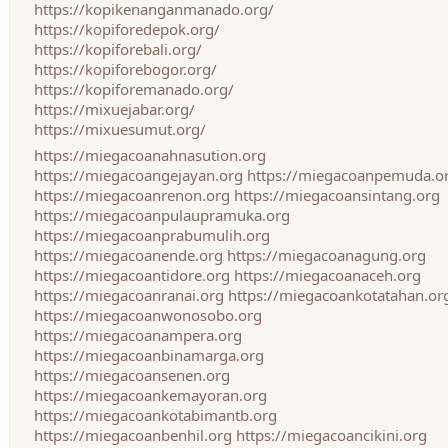
https://kopikenanganmanado.org/
https://kopiforedepok.org/
https://kopiforebali.org/
https://kopiforebogor.org/
https://kopiforemanado.org/
https://mixuejabar.org/
https://mixuesumut.org/
https://miegacoanahnasution.org
https://miegacoangejayan.org
https://miegacoanpemuda.o
https://miegacoanrenon.org
https://miegacoansintang.org
https://miegacoanpulaupramuka.org
https://miegacoanprabumulih.org
https://miegacoanende.org
https://miegacoanagung.org
https://miegacoantidore.org
https://miegacoanaceh.org
https://miegacoanranai.org
https://miegacoankotatahan.or
https://miegacoanwonosobo.org
https://miegacoanampera.org
https://miegacoanbinamarga.org
https://miegacoansenen.org
https://miegacoankemayoran.org
https://miegacoankotabimantb.org
https://miegacoanbenhil.org
https://miegacoancikini.org