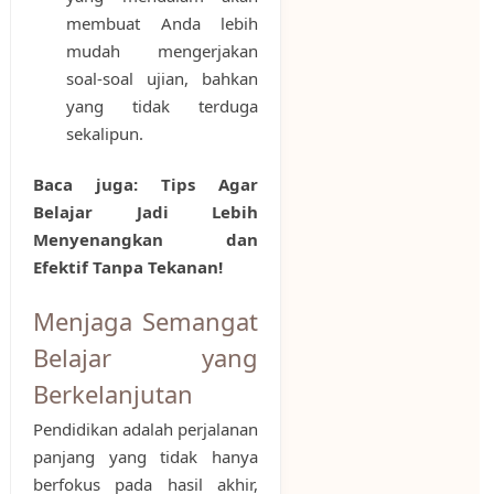
membuat Anda lebih
mudah mengerjakan
soal-soal ujian, bahkan
yang tidak terduga
sekalipun.
Baca juga: Tips Agar
Belajar Jadi Lebih
Menyenangkan dan
Efektif Tanpa Tekanan!
Menjaga Semangat
Belajar yang
Berkelanjutan
Pendidikan adalah perjalanan
panjang yang tidak hanya
berfokus pada hasil akhir,