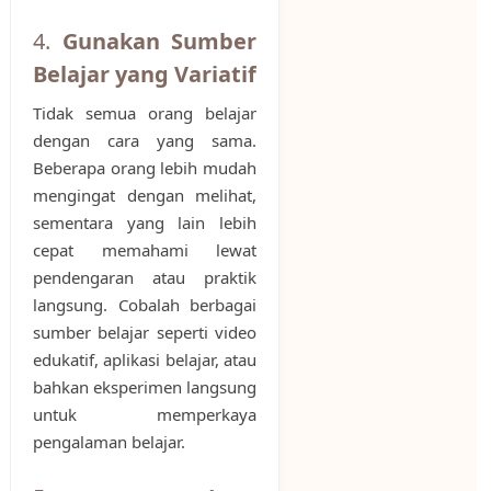
4.
Gunakan Sumber
Belajar yang Variatif
Tidak semua orang belajar
dengan cara yang sama.
Beberapa orang lebih mudah
mengingat dengan melihat,
sementara yang lain lebih
cepat memahami lewat
pendengaran atau praktik
langsung. Cobalah berbagai
sumber belajar seperti video
edukatif, aplikasi belajar, atau
bahkan eksperimen langsung
untuk memperkaya
pengalaman belajar.