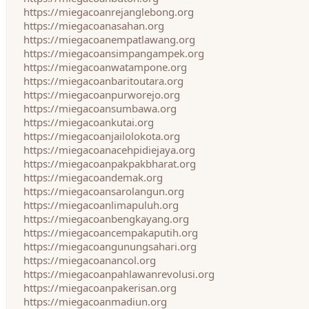
https://miegacoanrejanglebong.org
https://miegacoanasahan.org
https://miegacoanempatlawang.org
https://miegacoansimpangampek.org
https://miegacoanwatampone.org
https://miegacoanbaritoutara.org
https://miegacoanpurworejo.org
https://miegacoansumbawa.org
https://miegacoankutai.org
https://miegacoanjailolokota.org
https://miegacoanacehpidiejaya.org
https://miegacoanpakpakbharat.org
https://miegacoandemak.org
https://miegacoansarolangun.org
https://miegacoanlimapuluh.org
https://miegacoanbengkayang.org
https://miegacoancempakaputih.org
https://miegacoangunungsahari.org
https://miegacoanancol.org
https://miegacoanpahlawanrevolusi.org
https://miegacoanpakerisan.org
https://miegacoanmadiun.org