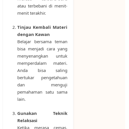
atau terbebani di menit-
menit terakhir.
Tinjau Kembali Materi
dengan Kawan
Belajar bersama teman
bisa menjadi cara yang
menyenangkan untuk
memperdalam materi.
Anda bisa saling
bertukar pengetahuan
dan menguji
pemahaman satu sama
lain.
Gunakan Teknik
Relaksasi
Ketika merasa cemas,