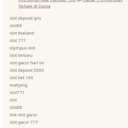
Terbaik di Dunia
slot deposit qris
slot88
slot thailand
slot 777
olympus slot
slot terbaru
slot gacor hari ini
slot deposit 5000
slot bet 100
mahjong
slot777
slot
slot88
link slot gacor
slot gacor 777