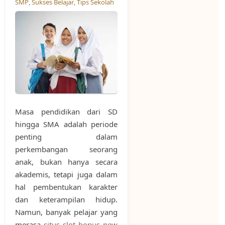
SMP
,
Sukses Belajar
,
Tips Sekolah
Masa pendidikan dari SD
hingga SMA adalah periode
penting dalam
perkembangan seorang
anak, bukan hanya secara
akademis, tetapi juga dalam
hal pembentukan karakter
dan keterampilan hidup.
Namun, banyak pelajar yang
merasa
situs slot bonus new