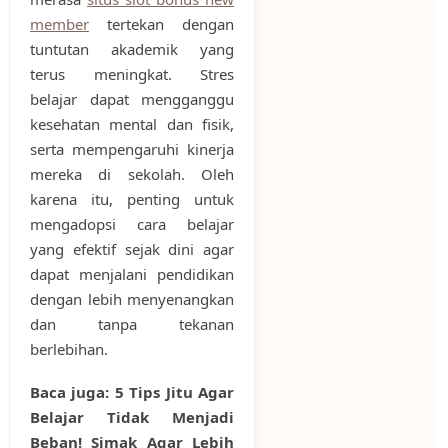
member
tertekan dengan
tuntutan akademik yang
terus meningkat. Stres
belajar dapat mengganggu
kesehatan mental dan fisik,
serta mempengaruhi kinerja
mereka di sekolah. Oleh
karena itu, penting untuk
mengadopsi cara belajar
yang efektif sejak dini agar
dapat menjalani pendidikan
dengan lebih menyenangkan
dan tanpa tekanan
berlebihan.
Baca juga: 5 Tips Jitu Agar
Belajar Tidak Menjadi
Beban! Simak Agar Lebih