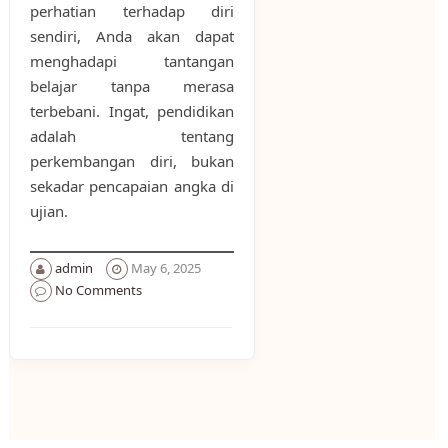
perhatian terhadap diri
sendiri, Anda akan dapat
menghadapi tantangan
belajar tanpa merasa
terbebani. Ingat, pendidikan
adalah tentang
perkembangan diri, bukan
sekadar pencapaian angka di
ujian.
admin
May 6, 2025
No Comments