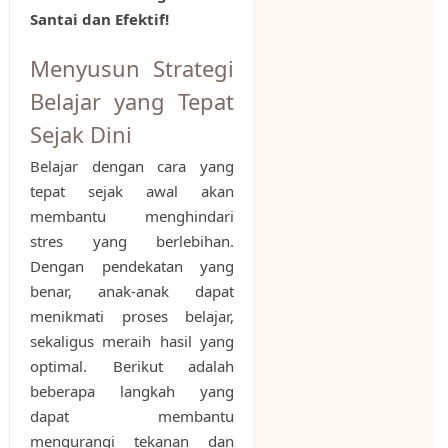
Santai dan Efektif!
Menyusun Strategi
Belajar yang Tepat
Sejak Dini
Belajar dengan cara yang
tepat sejak awal akan
membantu menghindari
stres yang berlebihan.
Dengan pendekatan yang
benar, anak-anak dapat
menikmati proses belajar,
sekaligus meraih hasil yang
optimal. Berikut adalah
beberapa langkah yang
dapat membantu
mengurangi tekanan dan