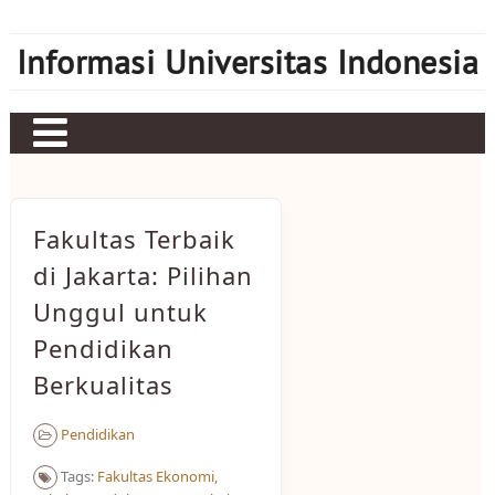
Skip
to
Informasi Universitas Indonesia
content
Home
Judi bola
Fakultas Terbaik
Sbobet
di Jakarta: Pilihan
Unggul untuk
Mahjong Ways 2
Pendidikan
Server Kamboja
Berkualitas
Server Thailand
Pendidikan
bonus new member
Tags:
Fakultas Ekonomi
,