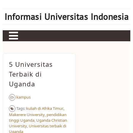
Skip
to
Informasi Universitas Indonesia
content
Home
Judi bola
5 Universitas
Sbobet
Terbaik di
Uganda
Mahjong Ways 2
Server Kamboja
kampus
Server Thailand
Tags:
kuliah di Afrika Timur.
,
Makerere University
,
pendidikan
bonus new member
tinggi Uganda
,
Uganda Christian
University
,
Universitas terbaik di
Uganda