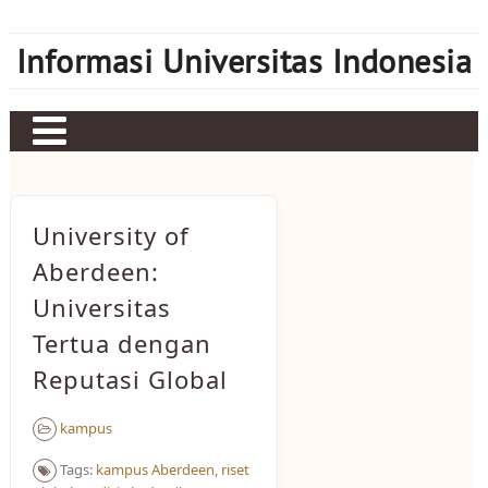
Skip
to
Informasi Universitas Indonesia
content
Home
Judi bola
University of
Sbobet
Aberdeen:
Universitas
Mahjong Ways 2
Tertua dengan
Server Kamboja
Reputasi Global
Server Thailand
kampus
bonus new member
Tags:
kampus Aberdeen
,
riset