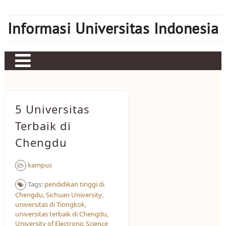
Skip
to
Informasi Universitas Indonesia
content
Home
Judi bola
5 Universitas
Sbobet
Terbaik di
Chengdu
Mahjong Ways 2
Server Kamboja
kampus
Server Thailand
Tags:
pendidikan tinggi di
Chengdu
,
Sichuan University
,
bonus new member
universitas di Tiongkok
,
universitas terbaik di Chengdu
,
University of Electronic Science