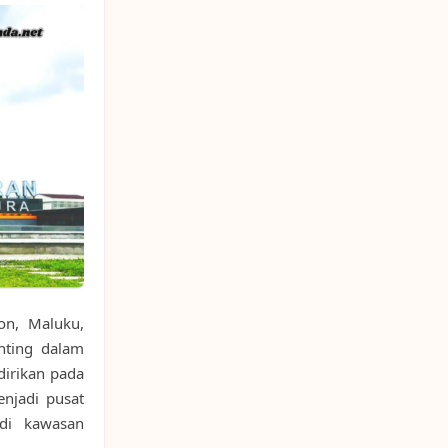
on, Maluku,
enting dalam
dirikan pada
enjadi pusat
 di kawasan