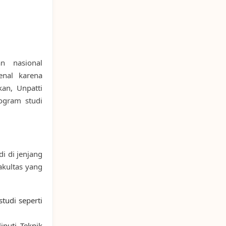
n nasional
enal karena
kan, Unpatti
ogram studi
i di jenjang
fakultas yang
udi seperti
puti Teknik