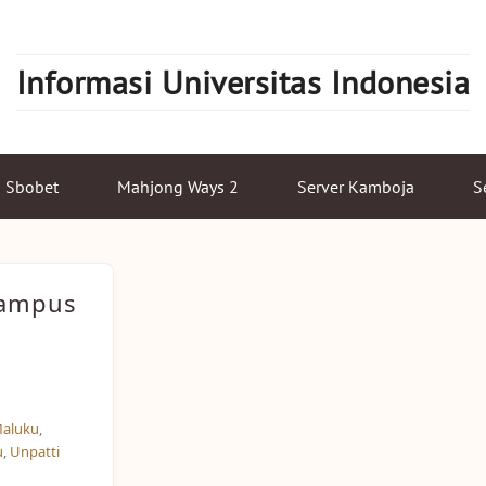
Informasi Universitas Indonesia
Sbobet
Mahjong Ways 2
Server Kamboja
S
Kampus
Maluku
,
u
,
Unpatti