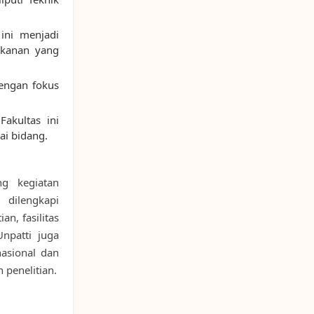
ini menjadi
ikanan yang
engan fokus
Fakultas ini
ai bidang.
ng kegiatan
 dilengkapi
n, fasilitas
Unpatti juga
nasional dan
 penelitian.