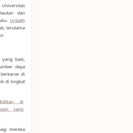
 Universitas
elautan dan
luku.
Unpatti
at, terutama
r.
r yang baik,
sumber daya
berkarier di
k di tingkat
idikan di
epan yang
bagi mereka