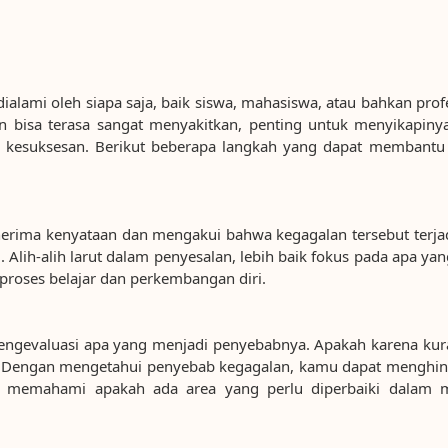
ialami oleh siapa saja, baik siswa, mahasiswa, atau bahkan pro
 bisa terasa sangat menyakitkan, penting untuk menyikapiny
ju kesuksesan. Berikut beberapa langkah yang dapat membant
ima kenyataan dan mengakui bahwa kegagalan tersebut terjad
lih-alih larut dalam penyesalan, lebih baik fokus pada apa yang 
proses belajar dan perkembangan diri.
engevaluasi apa yang menjadi penyebabnya. Apakah karena kura
ya? Dengan mengetahui penyebab kegagalan, kamu dapat menghin
 memahami apakah ada area yang perlu diperbaiki dalam m