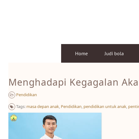
Skip
to
content
Home
Judi bola
Menghadapi Kegagalan Aka
Pendidikan
Tags:
masa depan anak
,
Pendidikan
,
pendidikan untuk anak
,
penti