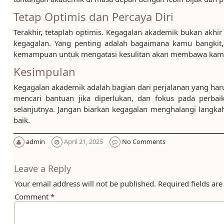
Tetap Optimis dan Percaya Diri
Terakhir, tetaplah optimis. Kegagalan akademik bukan akhi
kegagalan. Yang penting adalah bagaimana kamu bangkit, 
kemampuan untuk mengatasi kesulitan akan membawa kamu 
Kesimpulan
Kegagalan akademik adalah bagian dari perjalanan yang ha
mencari bantuan jika diperlukan, dan fokus pada perba
selanjutnya. Jangan biarkan kegagalan menghalangi langk
baik.
admin
April 21, 2025
No Comments
Leave a Reply
Your email address will not be published.
Required fields ar
Comment
*