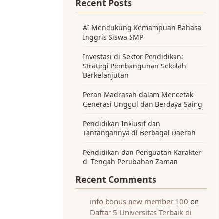
Recent Posts
AI Mendukung Kemampuan Bahasa
Inggris Siswa SMP
Investasi di Sektor Pendidikan:
Strategi Pembangunan Sekolah
Berkelanjutan
Peran Madrasah dalam Mencetak
Generasi Unggul dan Berdaya Saing
Pendidikan Inklusif dan
Tantangannya di Berbagai Daerah
Pendidikan dan Penguatan Karakter
di Tengah Perubahan Zaman
Recent Comments
info bonus new member 100
on
Daftar 5 Universitas Terbaik di