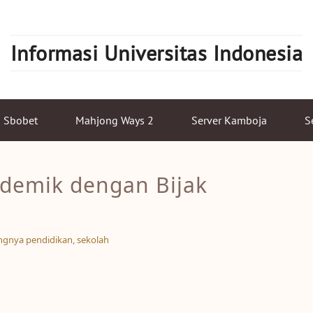
Informasi Universitas Indonesia
Sbobet
Mahjong Ways 2
Server Kamboja
S
demik dengan Bijak
ngnya pendidikan
,
sekolah