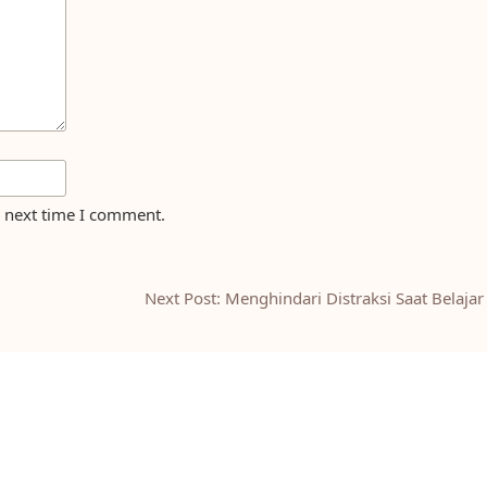
e next time I comment.
Next Post: Menghindari Distraksi Saat Belaja