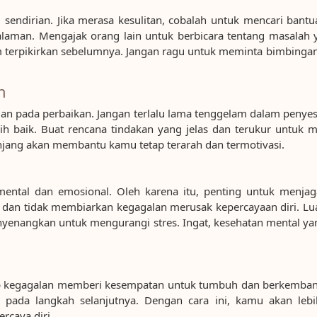
endirian. Jika merasa kesulitan, cobalah untuk mencari bantua
alaman. Mengajak orang lain untuk berbicara tentang masalah 
m terpikirkan sebelumnya. Jangan ragu untuk meminta bimbinga
n
an pada perbaikan. Jangan terlalu lama tenggelam dalam penyes
h baik. Buat rencana tindakan yang jelas dan terukur untuk m
jang akan membantu kamu tetap terarah dan termotivasi.
ental dan emosional. Oleh karena itu, penting untuk menjag
tif dan tidak membiarkan kegagalan merusak kepercayaan diri. 
enyenangkan untuk mengurangi stres. Ingat, kesehatan mental ya
iap kegagalan memberi kesempatan untuk tumbuh dan berkembang
n pada langkah selanjutnya. Dengan cara ini, kamu akan leb
rcaya diri.