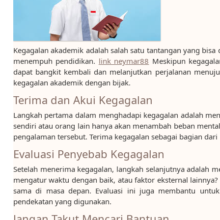
Kegagalan akademik adalah salah satu tantangan yang bisa d
menempuh pendidikan.
link neymar88
Meskipun kegagalan
dapat bangkit kembali dan melanjutkan perjalanan menu
kegagalan akademik dengan bijak.
Terima dan Akui Kegagalan
Langkah pertama dalam menghadapi kegagalan adalah mener
sendiri atau orang lain hanya akan menambah beban mental. A
pengalaman tersebut. Terima kegagalan sebagai bagian dari 
Evaluasi Penyebab Kegagalan
Setelah menerima kegagalan, langkah selanjutnya adalah m
mengatur waktu dengan baik, atau faktor eksternal lainn
sama di masa depan. Evaluasi ini juga membantu untuk
pendekatan yang digunakan.
Jangan Takut Mencari Bantuan