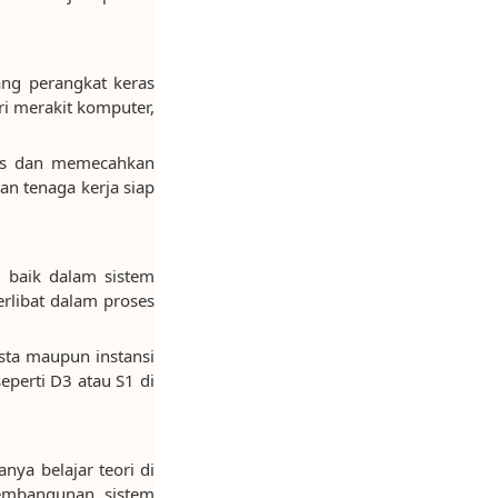
ang perangkat keras
ri merakit komputer,
tis dan memecahkan
an tenaga kerja siap
, baik dalam sistem
rlibat dalam proses
asta maupun instansi
perti D3 atau S1 di
nya belajar teori di
 pembangunan sistem