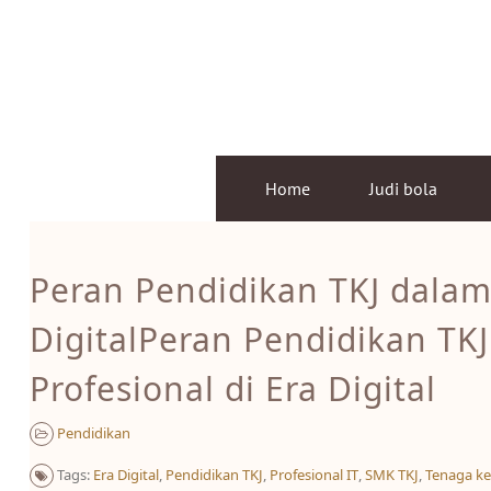
Skip
to
content
Home
Judi bola
Peran Pendidikan TKJ dalam
DigitalPeran Pendidikan T
Profesional di Era Digital
Pendidikan
Tags:
Era Digital
,
Pendidikan TKJ
,
Profesional IT
,
SMK TKJ
,
Tenaga ker