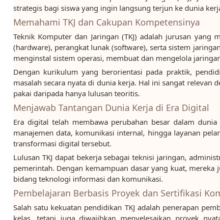
strategis bagi siswa yang ingin langsung terjun ke dunia kerja
Memahami TKJ dan Cakupan Kompetensinya
Teknik Komputer dan Jaringan (TKJ) adalah jurusan yang 
(hardware), perangkat lunak (software), serta sistem jaringa
menginstal sistem operasi, membuat dan mengelola jaringa
Dengan kurikulum yang berorientasi pada praktik, pendi
masalah secara nyata di dunia kerja. Hal ini sangat relevan
pakai daripada hanya lulusan teoritis.
Menjawab Tantangan Dunia Kerja di Era Digital
Era digital telah membawa perubahan besar dalam dunia k
manajemen data, komunikasi internal, hingga layanan pelan
transformasi digital tersebut.
Lulusan TKJ dapat bekerja sebagai teknisi jaringan, adminis
pemerintah. Dengan kemampuan dasar yang kuat, mereka juga
bidang teknologi informasi dan komunikasi.
Pembelajaran Berbasis Proyek dan Sertifikasi Ko
Salah satu kekuatan pendidikan TKJ adalah penerapan pembel
kelas, tetapi juga diwajibkan menyelesaikan proyek nyat