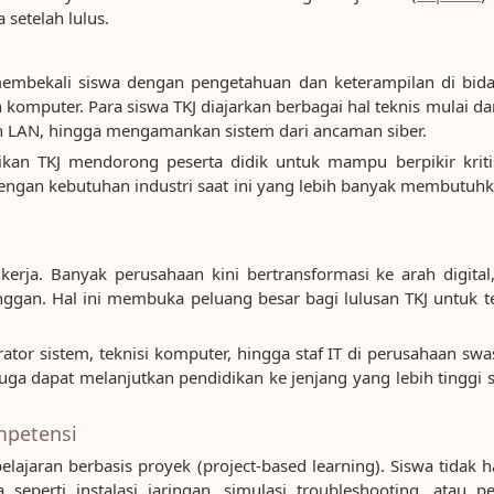
 setelah lulus.
membekali siswa dengan pengetahuan dan keterampilan di bid
n komputer. Para siswa TKJ diajarkan berbagai hal teknis mulai da
n LAN, hingga mengamankan sistem dari ancaman siber.
dikan TKJ mendorong peserta didik untuk mampu berpikir kri
 dengan kebutuhan industri saat ini yang lebih banyak membutuhk
erja. Banyak perusahaan kini bertransformasi ke arah digital
ggan. Hal ini membuka peluang besar bagi lulusan TKJ untuk te
trator sistem, teknisi komputer, hingga staf IT di perusahaan sw
 dapat melanjutkan pendidikan ke jenjang yang lebih tinggi se
mpetensi
ajaran berbasis proyek (project-based learning). Siswa tidak ha
a seperti instalasi jaringan, simulasi troubleshooting, atau