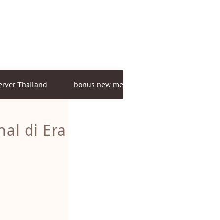
erver Thailand
bonus new member
al di Era