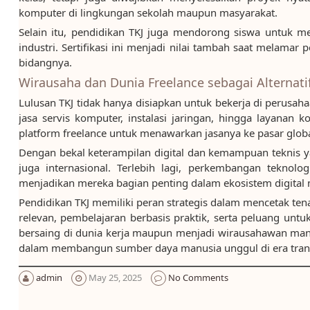
komputer di lingkungan sekolah maupun masyarakat.
Selain itu, pendidikan TKJ juga mendorong siswa untuk me
industri. Sertifikasi ini menjadi nilai tambah saat melam
bidangnya.
Wirausaha dan Dunia Freelance sebagai Alternati
Lulusan TKJ tidak hanya disiapkan untuk bekerja di perusa
jasa servis komputer, instalasi jaringan, hingga layanan k
platform freelance untuk menawarkan jasanya ke pasar globa
Dengan bekal keterampilan digital dan kemampuan teknis yang
juga internasional. Terlebih lagi, perkembangan teknol
menjadikan mereka bagian penting dalam ekosistem digital 
Pendidikan TKJ memiliki peran strategis dalam mencetak ten
relevan, pembelajaran berbasis praktik, serta peluang untu
bersaing di dunia kerja maupun menjadi wirausahawan mand
dalam membangun sumber daya manusia unggul di era transf
admin
May 25, 2025
No Comments