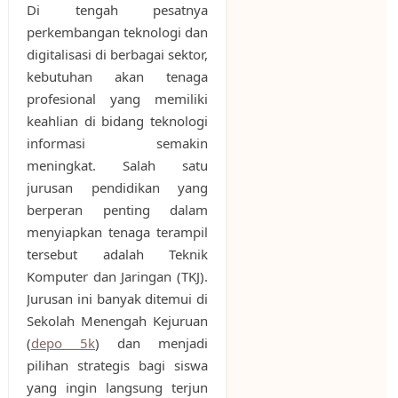
Di tengah pesatnya
perkembangan teknologi dan
digitalisasi di berbagai sektor,
kebutuhan akan tenaga
profesional yang memiliki
keahlian di bidang teknologi
informasi semakin
meningkat. Salah satu
jurusan pendidikan yang
berperan penting dalam
menyiapkan tenaga terampil
tersebut adalah Teknik
Komputer dan Jaringan (TKJ).
Jurusan ini banyak ditemui di
Sekolah Menengah Kejuruan
(
depo 5k
) dan menjadi
pilihan strategis bagi siswa
yang ingin langsung terjun