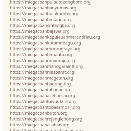
https://miegacoanpulautokongboro.org
https://miegacoanbanyumas.org
https://miegacoanbulukumba.org
https://miegacoanbintang.org
https://miegacoansintangka.org
https://miegacoanbajawa.org
https://miegacoankepulauanmerantiriau.org
https://miegacoankotamobagu.org
https://miegacoanmurungraya.org
https://miegacoanbimantb.org
https://miegacoannmamuju.org
https://miegacoanmanggaraintt.org
https://miegacoanniasbarat.org
https://miegacoanmagetan.org
https://miegacoanbadung.org
https://miegacoantabanan.org
https://miegacoanacehbesar.org
https://miegacoanluwuutara.org
https://miegacoantobasamosir.org
https://miegacoanbuton.org
https://miegacoanrejanglebong.org
https://miegacoanasahan.org
https://miegacoanempatlawang.org