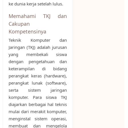
ke dunia kerja setelah lulus.
Memahami TKJ dan
Cakupan
Kompetensinya
Teknik Komputer dan
Jaringan (TKJ) adalah jurusan
yang membekali siswa
dengan pengetahuan dan
keterampilan di bidang
perangkat keras (hardware),
perangkat lunak (software),
serta sistem jaringan
komputer. Para siswa TKJ
diajarkan berbagai hal teknis
mulai dari merakit komputer,
menginstal sistem operasi,
membuat dan mengelola