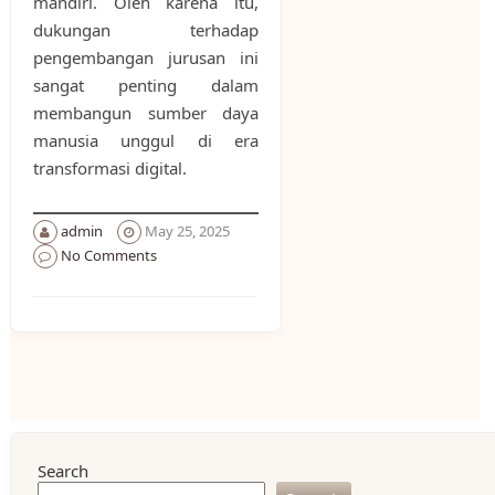
mandiri. Oleh karena itu,
dukungan terhadap
pengembangan jurusan ini
sangat penting dalam
membangun sumber daya
manusia unggul di era
transformasi digital.
admin
May 25, 2025
No Comments
Search