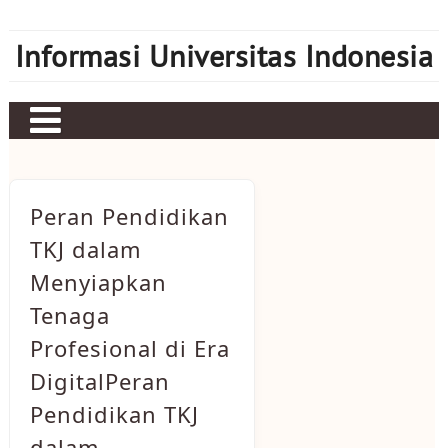
Skip
to
Informasi Universitas Indonesia
content
Home
Judi bola
Peran Pendidikan
Sbobet
TKJ dalam
Menyiapkan
Mahjong Ways 2
Tenaga
Server Kamboja
Profesional di Era
Server Thailand
DigitalPeran
bonus new member
Pendidikan TKJ
dalam