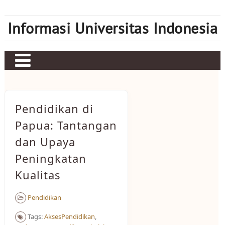
Skip
to
Informasi Universitas Indonesia
content
Home
Judi bola
Pendidikan di
Sbobet
Papua: Tantangan
dan Upaya
Mahjong Ways 2
Peningkatan
Server Kamboja
Kualitas
Server Thailand
Pendidikan
bonus new member
Tags:
AksesPendidikan
,