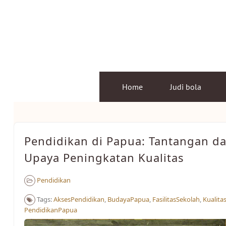
Skip
to
content
Home
Judi bola
Pendidikan di Papua: Tantangan d
Upaya Peningkatan Kualitas
Pendidikan
Tags:
AksesPendidikan
,
BudayaPapua
,
FasilitasSekolah
,
Kualita
PendidikanPapua