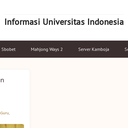
Informasi Universitas Indonesia
Sbobet
Mahjong Ways 2
Server Kamboja
S
an
sGuru
,