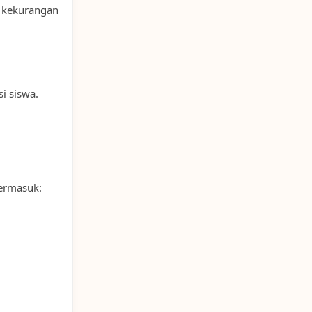
 kekurangan
i siswa.
termasuk: