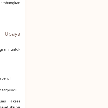
gembangkan
 Upaya
ogram untuk
rpencil
 terpencil
uas akses
 mendukung