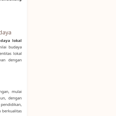
daya
daya lokal
ilai budaya
ntitas lokal
evan dengan
ngan, mulai
amun, dengan
endidikan,
 berkualitas