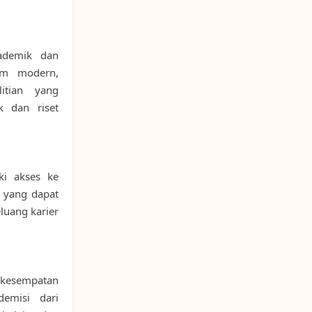
kademik dan
ium modern,
itian yang
 dan riset
ki akses ke
, yang dapat
luang karier
 kesempatan
emisi dari