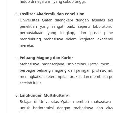
hidup di negara ini yang cukup tinggi.
Fasilitas Akademik dan Penelitian
Universitas Qatar dilengkapi dengan fasilitas a
penelitian yang sangat baik, seperti laborator
perpustakaan yang lengkap, dan pusat penel
mendukung mahasiswa dalam kegiatan akademik
mereka.
Peluang Magang dan Karier
Mahasiswa pascasarjana Universitas Qatar memili
berbagai peluang magang dan jaringan profesional
meningkatkan keterampilan praktis dan membuka pe
setelah lulus.
Lingkungan Multikultural
Belajar di Universitas Qatar memberi mahasiswa
untuk berinteraksi dengan mahasiswa dan akad