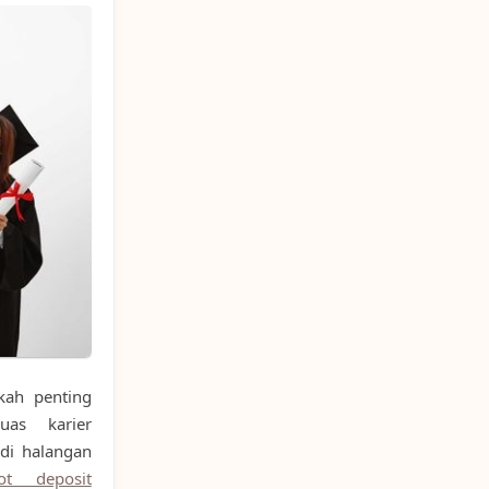
gkah penting
as karier
adi halangan
lot deposit