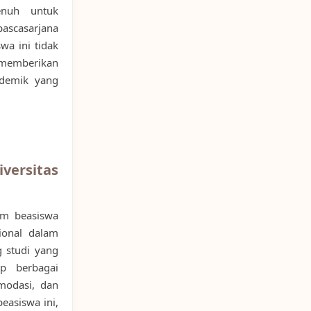
nuh untuk
pascasarjana
wa ini tidak
memberikan
ademik yang
versitas
am beasiswa
ional dalam
g studi yang
up berbagai
modasi, dan
easiswa ini,