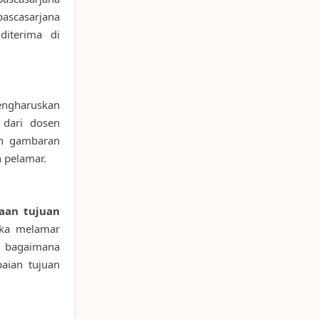
pascasarjana
diterima di
engharuskan
dari dosen
an gambaran
 pelamar.
aan tujuan
eka melamar
a bagaimana
aian tujuan