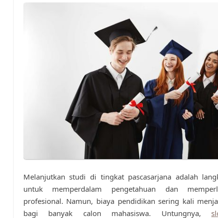
Melanjutkan studi di tingkat pascasarjana adalah lan
untuk memperdalam pengetahuan dan memperlu
profesional. Namun, biaya pendidikan sering kali menj
bagi banyak calon mahasiswa. Untungnya,
s