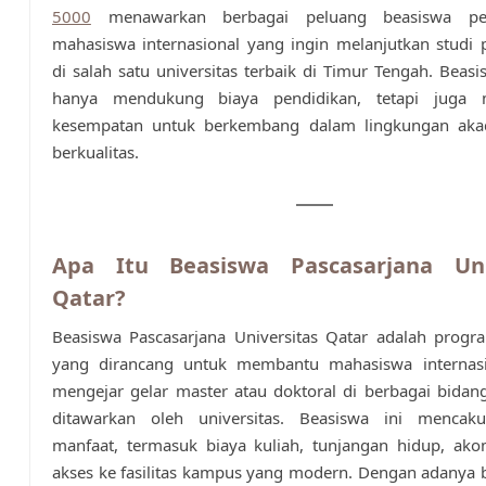
5000
menawarkan berbagai peluang beasiswa pe
mahasiswa internasional yang ingin melanjutkan studi 
di salah satu universitas terbaik di Timur Tengah. Beasis
hanya mendukung biaya pendidikan, tetapi juga 
kesempatan untuk berkembang dalam lingkungan ak
berkualitas.
Apa Itu Beasiswa Pascasarjana Uni
Qatar?
Beasiswa Pascasarjana Universitas Qatar adalah progr
yang dirancang untuk membantu mahasiswa internas
mengejar gelar master atau doktoral di berbagai bidan
ditawarkan oleh universitas. Beasiswa ini mencak
manfaat, termasuk biaya kuliah, tunjangan hidup, ako
akses ke fasilitas kampus yang modern. Dengan adanya b