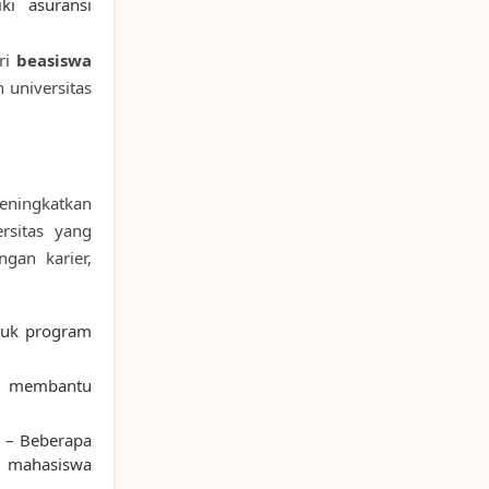
ki asuransi
ri
beasiswa
 universitas
meningkatkan
ersitas yang
gan karier,
uk program
 membantu
l
– Beberapa
n mahasiswa