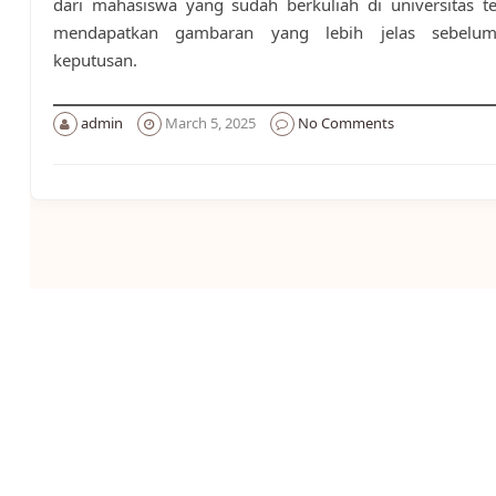
dari mahasiswa yang sudah berkuliah di universitas t
mendapatkan gambaran yang lebih jelas sebel
keputusan.
admin
March 5, 2025
No Comments