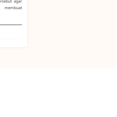
ersebut agar
um membuat