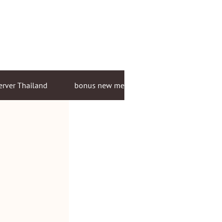
erver Thailand
bonus new member