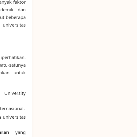
anyak faktor
ademik dan
kut beberapa
 universitas
iperhatikan.
satu-satunya
nakan untuk
University
ternasional.
 universitas
aran
yang