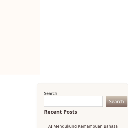
Search
Search
Recent Posts
AI Mendukung Kemampuan Bahasa