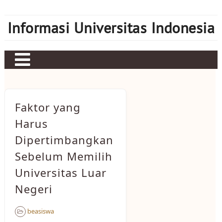
Skip
to
Informasi Universitas Indonesia
content
Home
Judi bola
Faktor yang
Sbobet
Harus
Dipertimbangkan
Mahjong Ways 2
Sebelum Memilih
Server Kamboja
Universitas Luar
Server Thailand
Negeri
bonus new member
beasiswa