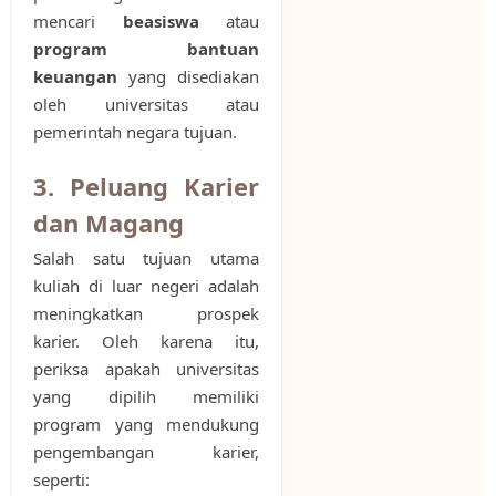
mencari
beasiswa
atau
program bantuan
keuangan
yang disediakan
oleh universitas atau
pemerintah negara tujuan.
3. Peluang Karier
dan Magang
Salah satu tujuan utama
kuliah di luar negeri adalah
meningkatkan prospek
karier. Oleh karena itu,
periksa apakah universitas
yang dipilih memiliki
program yang mendukung
pengembangan karier,
seperti: