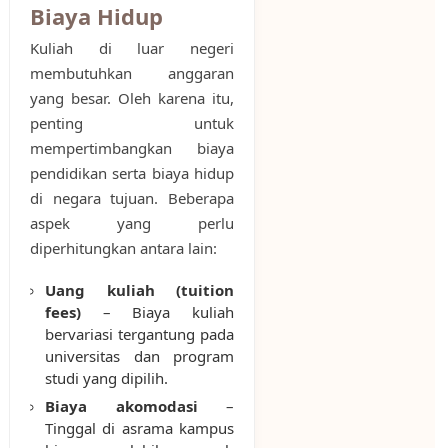
Biaya Hidup
Kuliah di luar negeri
membutuhkan anggaran
yang besar. Oleh karena itu,
penting untuk
mempertimbangkan biaya
pendidikan serta biaya hidup
di negara tujuan. Beberapa
aspek yang perlu
diperhitungkan antara lain:
Uang kuliah (tuition
fees)
– Biaya kuliah
bervariasi tergantung pada
universitas dan program
studi yang dipilih.
Biaya akomodasi
–
Tinggal di asrama kampus