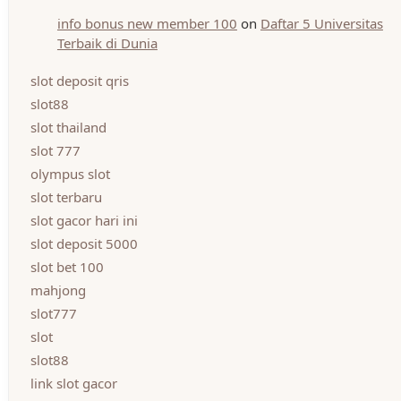
info bonus new member 100
on
Daftar 5 Universitas
Terbaik di Dunia
slot deposit qris
slot88
slot thailand
slot 777
olympus slot
slot terbaru
slot gacor hari ini
slot deposit 5000
slot bet 100
mahjong
slot777
slot
slot88
link slot gacor