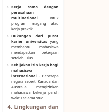
Kerja sama dengan
perusahaan
multinasional
untuk
program magang atau
kerja praktik.
Dukungan dari pusat
karier universitas
yang
membantu mahasiswa
mendapatkan pekerjaan
setelah lulus.
Kebijakan izin kerja bagi
mahasiswa
internasional
– Beberapa
negara seperti Kanada dan
Australia mengizinkan
mahasiswa bekerja paruh
waktu selama studi.
4. Lingkungan dan