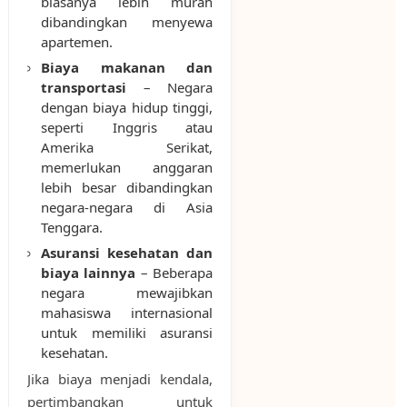
biasanya lebih murah
dibandingkan menyewa
apartemen.
Biaya makanan dan
transportasi
– Negara
dengan biaya hidup tinggi,
seperti Inggris atau
Amerika Serikat,
memerlukan anggaran
lebih besar dibandingkan
negara-negara di Asia
Tenggara.
Asuransi kesehatan dan
biaya lainnya
– Beberapa
negara mewajibkan
mahasiswa internasional
untuk memiliki asuransi
kesehatan.
Jika biaya menjadi kendala,
pertimbangkan untuk