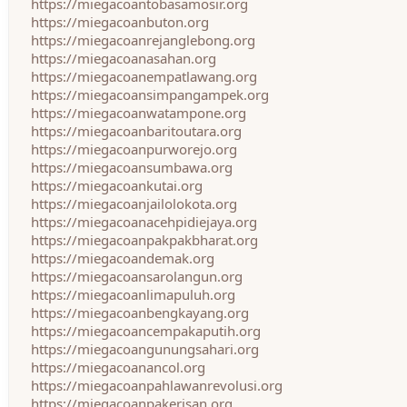
https://miegacoantobasamosir.org
https://miegacoanbuton.org
https://miegacoanrejanglebong.org
https://miegacoanasahan.org
https://miegacoanempatlawang.org
https://miegacoansimpangampek.org
https://miegacoanwatampone.org
https://miegacoanbaritoutara.org
https://miegacoanpurworejo.org
https://miegacoansumbawa.org
https://miegacoankutai.org
https://miegacoanjailolokota.org
https://miegacoanacehpidiejaya.org
https://miegacoanpakpakbharat.org
https://miegacoandemak.org
https://miegacoansarolangun.org
https://miegacoanlimapuluh.org
https://miegacoanbengkayang.org
https://miegacoancempakaputih.org
https://miegacoangunungsahari.org
https://miegacoanancol.org
https://miegacoanpahlawanrevolusi.org
https://miegacoanpakerisan.org