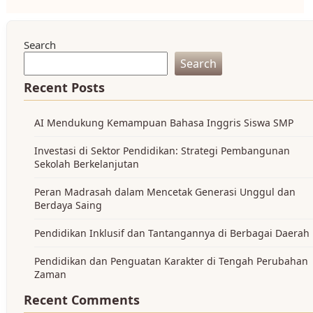
Search
Search
Recent Posts
AI Mendukung Kemampuan Bahasa Inggris Siswa SMP
Investasi di Sektor Pendidikan: Strategi Pembangunan
Sekolah Berkelanjutan
Peran Madrasah dalam Mencetak Generasi Unggul dan
Berdaya Saing
Pendidikan Inklusif dan Tantangannya di Berbagai Daerah
Pendidikan dan Penguatan Karakter di Tengah Perubahan
Zaman
Recent Comments