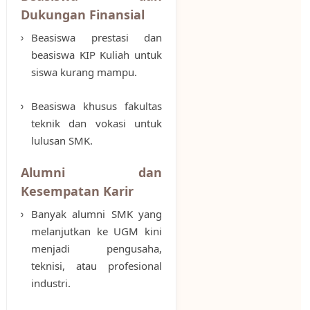
Dukungan Finansial
Beasiswa prestasi dan
beasiswa KIP Kuliah untuk
siswa kurang mampu.
Beasiswa khusus fakultas
teknik dan vokasi untuk
lulusan SMK.
Alumni dan
Kesempatan Karir
Banyak alumni SMK yang
melanjutkan ke UGM kini
menjadi pengusaha,
teknisi, atau profesional
industri.