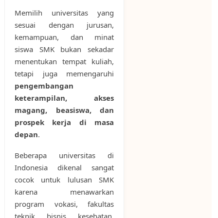
Memilih universitas yang
sesuai dengan jurusan,
kemampuan, dan minat
siswa SMK bukan sekadar
menentukan tempat kuliah,
tetapi juga memengaruhi
pengembangan
keterampilan, akses
magang, beasiswa, dan
prospek kerja di masa
depan
.
Beberapa universitas di
Indonesia dikenal sangat
cocok untuk lulusan SMK
karena menawarkan
program vokasi, fakultas
teknik, bisnis, kesehatan,