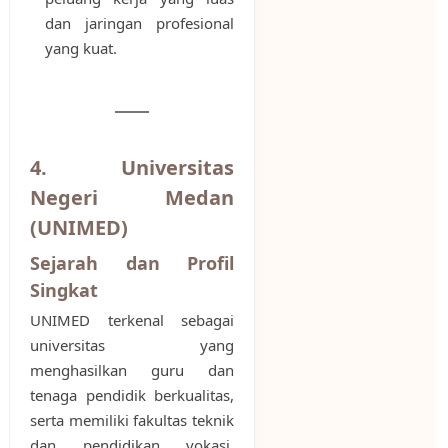
dan jaringan profesional
yang kuat.
4. Universitas
Negeri Medan
(UNIMED)
Sejarah dan Profil
Singkat
UNIMED terkenal sebagai
universitas yang
menghasilkan guru dan
tenaga pendidik berkualitas,
serta memiliki fakultas teknik
dan pendidikan vokasi.