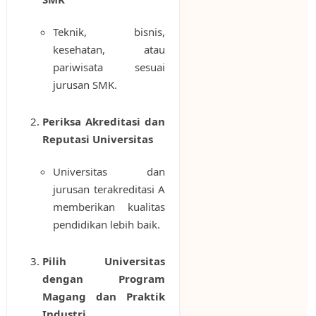
Teknik, bisnis,
kesehatan, atau
pariwisata sesuai
jurusan SMK.
Periksa Akreditasi dan
Reputasi Universitas
Universitas dan
jurusan terakreditasi A
memberikan kualitas
pendidikan lebih baik.
Pilih Universitas
dengan Program
Magang dan Praktik
Industri