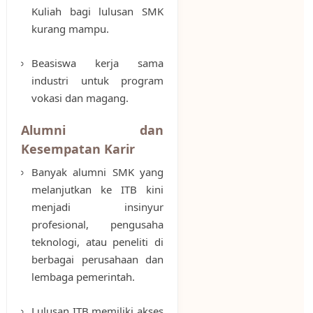
Kuliah bagi lulusan SMK
kurang mampu.
Beasiswa kerja sama
industri untuk program
vokasi dan magang.
Alumni dan
Kesempatan Karir
Banyak alumni SMK yang
melanjutkan ke ITB kini
menjadi insinyur
profesional, pengusaha
teknologi, atau peneliti di
berbagai perusahaan dan
lembaga pemerintah.
Lulusan ITB memiliki akses