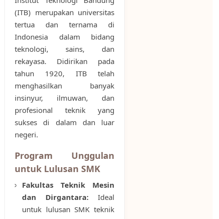
Institut Teknologi Bandung
(ITB) merupakan universitas
tertua dan ternama di
Indonesia dalam bidang
teknologi, sains, dan
rekayasa. Didirikan pada
tahun 1920, ITB telah
menghasilkan banyak
insinyur, ilmuwan, dan
profesional teknik yang
sukses di dalam dan luar
negeri.
Program Unggulan
untuk Lulusan SMK
Fakultas Teknik Mesin
dan Dirgantara:
Ideal
untuk lulusan SMK teknik