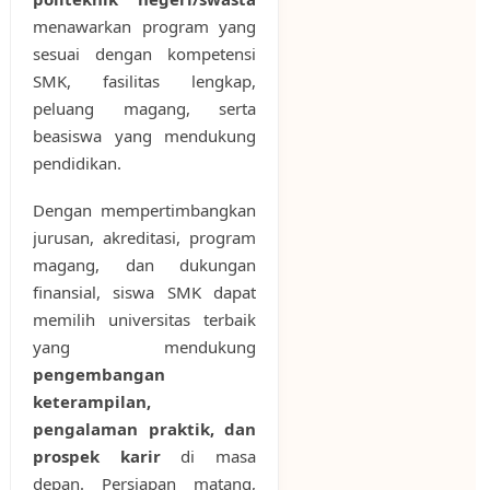
menawarkan program yang
sesuai dengan kompetensi
SMK, fasilitas lengkap,
peluang magang, serta
beasiswa yang mendukung
pendidikan.
Dengan mempertimbangkan
jurusan, akreditasi, program
magang, dan dukungan
finansial, siswa SMK dapat
memilih universitas terbaik
yang mendukung
pengembangan
keterampilan,
pengalaman praktik, dan
prospek karir
di masa
depan. Persiapan matang,