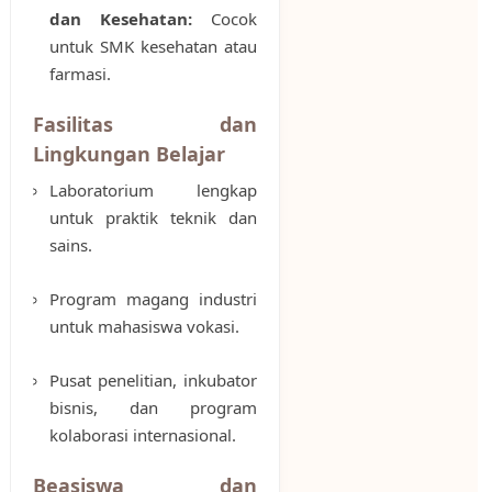
dan Kesehatan:
Cocok
untuk SMK kesehatan atau
farmasi.
Fasilitas dan
Lingkungan Belajar
Laboratorium lengkap
untuk praktik teknik dan
sains.
Program magang industri
untuk mahasiswa vokasi.
Pusat penelitian, inkubator
bisnis, dan program
kolaborasi internasional.
Beasiswa dan