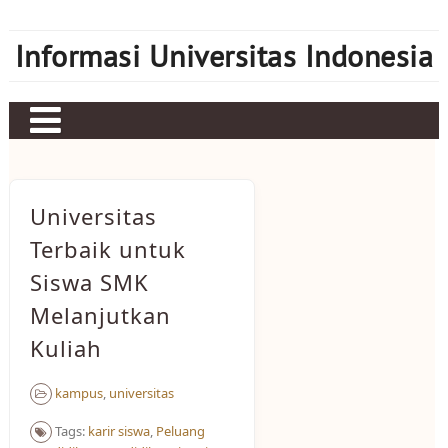
Skip
to
Informasi Universitas Indonesia
content
Home
Judi bola
Universitas
Sbobet
Terbaik untuk
Siswa SMK
Mahjong Ways 2
Melanjutkan
Server Kamboja
Kuliah
Server Thailand
kampus
,
universitas
bonus new member
Tags:
karir siswa
,
Peluang