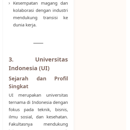
Kesempatan magang dan
kolaborasi dengan industri
mendukung transisi ke
dunia kerja.
3. Universitas
Indonesia (UI)
Sejarah dan Profil
Singkat
UI merupakan universitas
ternama di Indonesia dengan
fokus pada teknik, bisnis,
ilmu sosial, dan kesehatan.
Fakultasnya mendukung